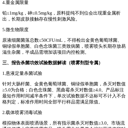
4.重金属限量
铅≤1mg/kg，砷≤0.5mg/kg，原料提纯不到位会出现重金属析
出，长期皮肤接触存在慢性刺激风险。
5.微生物限度
原液细菌菌落总数≤50CFU/mL，不得检出金黄色葡萄球菌、
铜绿假单胞菌、白色念珠菌三类致病菌，喷雾喷头长期存放易
滋生杂菌，半成品需增加该项目内控检测。
三、报告杀菌功效试验数据解读（喷雾剂型专属）
1.悬液定量杀菌试验
针对大肠杆菌、金黄色葡萄球菌、铜绿假单胞菌，杀灭对数值
≥5.0为合格；白色念珠菌、黑曲霉杀灭对数值≥4.0。产品标注
最短作用时间减半条件下，单次试验数据不达标可不计入不合
格判定，标准作用时间全部平行样品需满足限值。
2.载体喷雾消毒试验
模拟物体表面喷洒场景，所有指示菌杀灭对数值≥3.0。市场流