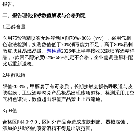
报告。
二、报告理化指标数值解读与合格判定
1.乙醇含量
医用75%酒精喷雾允许浮动区间70%~80%（v/v），采用气相
色谱法检测，实测数值低于70%消毒能力不足，高于80%易刺
激皮肤且易燃易爆。
聚检通
2026年上半年接收32款喷雾酒精样
品，7款因乙醇浓度62%~68%判定不合格，企业需调整原料配
比后重新送检。
2.甲醇残留
限值≤0.3%，甲醇属于有毒杂质，长期接触会损伤呼吸道与皮
肤黏膜，工业酒精勾兑产品极易出现该项超标。检测采用顶空
气相色谱法，数值超出限值产品禁止上市流通。
3.pH值
合格区间4.0~7.0，区间外产品会造成皮肤刺痛、器械腐蚀，
添加护肤助剂的喷雾酒精不得超出该范围。