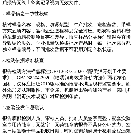
质报告无线上备案记录视为无效文件。
2.样品信息一致性校验
核对样品名称、规格、喷雾剂型、生产批次、送检基数、采样
方式五项内容，需和企业送检样品完全对应。喷雾型酒精和普
通瓶装酒精检测项目存在差异，报告样品分类标注错误会直接
导致结论失效。企业批量送检多批次产品时，每一批次需分配
独立样品编号，不同批次数据不可混用判定合格状态。
3.检测依据标准核查
报告检测方法栏需标注GB/T26373-2020《醇类消毒剂卫生要
求》、GB/T38504-2020《喷雾消毒效果评价方法》两项核心
国标，仅标注旧版2010版标准的报告不满足现行监管要求。额
外添加皮肤刺激性、重金属、包装溶出物检测的产品，需同步
列明《消毒技术规范》对应检测条款。
4.签署签发信息确认
报告底部检测人员、审核人员、批准人员签字完整，配套实验
室专用骑缝章，无签字、无骑缝章的报告不具备公证效力。签
发日期需晚于样品接收日期，时间逻辑颠倒属于检测流程违规