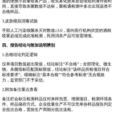
通的便携小容量喷雾产品，喷头雾化效果差会缩短药液停留时
间，直接导致杀菌数值不达标，聚检通检测中多次出现该类不
合格样品。
3.皮肤模拟消毒试验
手部人工污染细菌杀灭对数值≥3.0，面向医疗机构供货的酒精
喷雾必须完成此项检测，民用消杀产品可按需增项。
四、报告结论与附加说明辨别
1.合格结论判定逻辑
仅单项目数值超出限值，结论标注“不合格”；全部理化、微生
物、杀菌指标匹配国标限值，结论标注“该样品所检项目符合
标准要求”。模糊标注“基本合格”“符合参考标准”无合规效
力，监管部门不予采信。
2.附加备注重点查看
备注栏会标注检测样品仅对来样负责、增测项目、检测环境条
件、样品储存方式。企业批量生产不可仅凭单份样品报告判定
全批次合格，需按生产周期分批次送检。