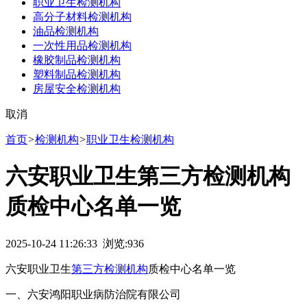
职业卫生检测机构
高分子材料检测机构
油品检测机构
一次性用品检测机构
橡胶制品检测机构
塑料制品检测机构
房屋安全检测机构
取消
首页
>
检测机构
>
职业卫生检测机构
六安职业卫生第三方检测机构
质检中心名单一览
2025-10-24 11:26:33 浏览:
936
六安职业卫生
第三方检测机构
质检中心名单一览
一、六安鸿阳职业病防治院有限公司