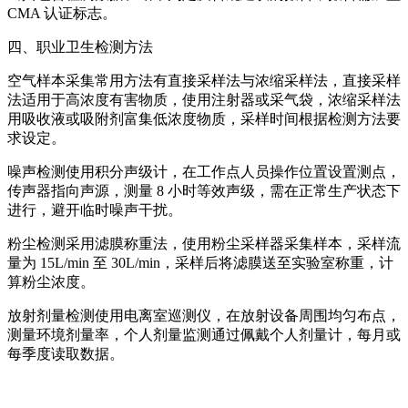
CMA 认证标志。
四、职业卫生检测方法
空气样本采集常用方法有直接采样法与浓缩采样法，直接采样
法适用于高浓度有害物质，使用注射器或采气袋，浓缩采样法
用吸收液或吸附剂富集低浓度物质，采样时间根据检测方法要
求设定。
噪声检测使用积分声级计，在工作点人员操作位置设置测点，
传声器指向声源，测量 8 小时等效声级，需在正常生产状态下
进行，避开临时噪声干扰。
粉尘检测采用滤膜称重法，使用粉尘采样器采集样本，采样流
量为 15L/min 至 30L/min，采样后将滤膜送至实验室称重，计
算粉尘浓度。
放射剂量检测使用电离室巡测仪，在放射设备周围均匀布点，
测量环境剂量率，个人剂量监测通过佩戴个人剂量计，每月或
每季度读取数据。