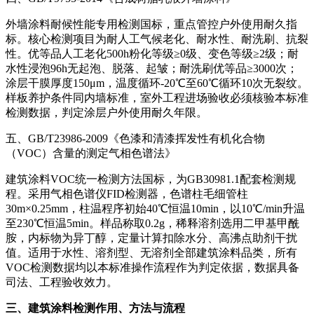
外墙涂料耐候性能专用检测国标，重点管控户外使用耐久指
标。核心检测项目为耐人工气候老化、耐水性、耐洗刷、抗裂
性。优等品人工老化500h粉化等级≥0级、变色等级≥2级；耐
水性浸泡96h无起泡、脱落、起皱；耐洗刷优等品≥3000次；
涂层干膜厚度150μm，温度循环-20℃至60℃循环10次无裂纹。
样板养护条件同内墙标准，室外工程进场验收必须核验本标准
检测数据，判定涂层户外使用耐久年限。
五、GB/T23986-2009《色漆和清漆挥发性有机化合物
（VOC）含量的测定气相色谱法》
建筑涂料VOC统一检测方法国标，为GB30981.1配套检测规
程。采用气相色谱仪FID检测器，色谱柱毛细管柱
30m×0.25mm，柱温程序初始40℃恒温10min，以10℃/min升温
至230℃恒温5min。样品称取0.2g，稀释溶剂选用二甲基甲酰
胺，内标物为异丁醇，定量计算扣除水分、高沸点助剂干扰
值。适用于水性、溶剂型、无溶剂全部建筑涂料品类，所有
VOC检测数据均以本标准操作流程作为判定依据，数据具备
司法、工程验收效力。
三、建筑涂料检测作用、方法与流程