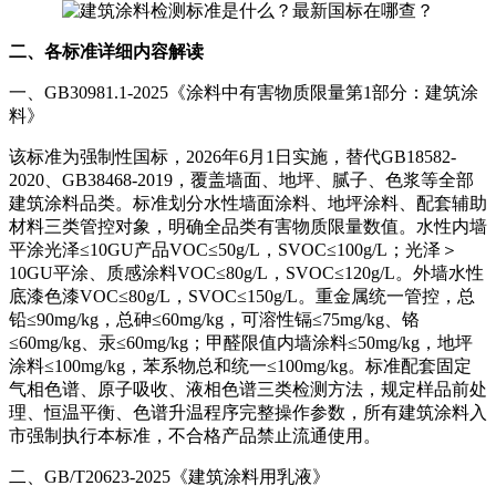
二、各标准详细内容解读
一、GB30981.1-2025《涂料中有害物质限量第1部分：建筑涂
料》
该标准为强制性国标，2026年6月1日实施，替代GB18582-
2020、GB38468-2019，覆盖墙面、地坪、腻子、色浆等全部
建筑涂料品类。标准划分水性墙面涂料、地坪涂料、配套辅助
材料三类管控对象，明确全品类有害物质限量数值。水性内墙
平涂光泽≤10GU产品VOC≤50g/L，SVOC≤100g/L；光泽＞
10GU平涂、质感涂料VOC≤80g/L，SVOC≤120g/L。外墙水性
底漆色漆VOC≤80g/L，SVOC≤150g/L。重金属统一管控，总
铅≤90mg/kg，总砷≤60mg/kg，可溶性镉≤75mg/kg、铬
≤60mg/kg、汞≤60mg/kg；甲醛限值内墙涂料≤50mg/kg，地坪
涂料≤100mg/kg，苯系物总和统一≤100mg/kg。标准配套固定
气相色谱、原子吸收、液相色谱三类检测方法，规定样品前处
理、恒温平衡、色谱升温程序完整操作参数，所有建筑涂料入
市强制执行本标准，不合格产品禁止流通使用。
二、GB/T20623-2025《建筑涂料用乳液》