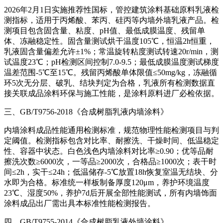
2026年2月1日实施推荐性国标，管控建筑涂料基础原料乳液检
测指标，适用于丙烯酸、苯丙、硅丙等内墙外墙乳液产品。检
测项目包含固含量、粘度、pH值、最低成膜温度、残留单
体、冻融稳定性。固含量测试烘干温度105℃，恒温2h恒重，
乳液固含量偏差允许±1%；常温旋转粘度测试转速20r/min，测
试温度23℃；pH检测区间控制7.0-9.5；最低成膜温度测试梯度
温差范围-5℃至15℃。残留丙烯酸单体限值≤50mg/kg，冻融循
环5次无分层、破乳、结块判定为合格，乳液所有检测数据直
接关联成品涂料环保与施工性能，是涂料原料进厂必检依据。
三、GB/T9756-2018《合成树脂乳液内墙涂料》
内墙涂料成品性能通用检测标准，规范物理性能检测项目与判
定阈值。检测指标包含对比率、耐擦洗、干燥时间、低温稳定
性、容器中状态。白色浅色内墙涂料对比率≥0.90；优等品耐
擦洗次数≥6000次，一等品≥2000次，合格品≥1000次；表干时
间≤2h，实干≤24h；低温储存-5℃放置18h恢复室温无结块、分
水即为合格。标准统一样板制备厚度120μm，养护环境温度
23℃、湿度50%，养护7d后开展全部性能测试，所有内墙饰面
涂料成品出厂需出具本标准性能检测报告。
四、GB/T9755-2014《合成树脂乳液外墙涂料》