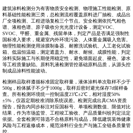
建筑涂料检测分为有害物质安全检测、物理施工性能检测、原
料基础性能检测三类，总检测流程覆盖原料进厂抽检、成品出
厂全项检测、工程进场复检三个节点。安全检测依托气相色
谱、液相色谱、原子吸收分光光度计设备，测定VOC、
SVOC、甲醛、重金属、残留单体，判定产品是否满足强制性
国标准入要求，规避室内外环境污染、人体重金属吸入危害。
物理性能检测使用涂膜制备器、耐擦洗试验机、人工老化试验
箱、低温恒温箱，测定遮盖力、耐水、耐候、成膜性能，判定
涂料实际施工与长期使用稳定性，避免墙面起皮、褪色、渗水
等工程质量缺陷。原料乳液检测管控基础原料品质，从源头控
制成品涂料性能波动。
检测样品取样遵循标准固定取样量，液体涂料单次取样不少于
500g，粉体腻子不少于1000g，取样后密封避光保存7d留样备
查。所有检测环境统一控制温度23℃±2℃，相对湿度50%
±5%，仪器定期校准消除系统误差。检测完成出具CMA资质
报告，报告内同步标注对应国标号、单项检测数值、限值对比
结果，作为市场监管、工程竣工验收、产品质量纠纷判定法定
依据。全套检测可筛选不合格原料与成品，降低建筑装饰健康
风险与工程返修成本，规范涂料行业生产与施工全链条质量管
控。