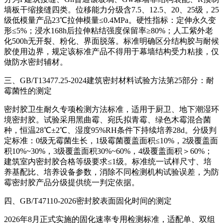
墙板干缩接缝四类。位移能力分级含7.5、12.5、20、25级，25
级低模量产品23℃拉伸模量≤0.4MPa。硬性指标：定伸永久变
形≤5%；浸水168h后拉伸粘结强度保留率≥80%；人工紫外老
化500h无开裂、粉化、界面脱落。标准明确区分结构胶与耐候
胶使用边界，规定该标准产品不得用于幕墙结构受力粘接，仅
做防水密封辅材。
三、GB/T13477.25-2024建筑密封材料试验方法第25部分：耐
霉菌性的测定
密封胶卫生耐久专项检测方法标准，适用于厨卫、地下潮湿环
境密封胶。试验采用黑曲霉、宛氏拟青霉、绿色木霉混合菌
种，恒温28℃±2℃、湿度95%RH条件下持续培养28d。分级判
定标准：0级无霉菌生长，1级霉菌覆盖面积≤10%，2级覆盖面
积10%~30%，3级覆盖面积30%~60%，4级覆盖面积＞60%；
建筑室内密封胶合格等级要求≤1级。标准统一试样尺寸、培
养基配比、培养设备参数，消除不同检测机构试验误差，为防
霉密封胶产品分级提供统一判定依据。
四、GB/T47110-2026密封胶表面固化时间的测定
2026年8月正式实施的固化速率专用检测标准，适配单、双组