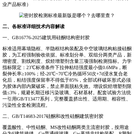
业产品标准）
二、各标准详细技术内容解读
一、GB16776-2025建筑用硅酮结构密封胶
标准适用幕墙隐框、半隐框结构装配及中空玻璃结构粘接硅酮
胶，为工程强制验收依据。标准划分单、双组分两类产品，新
增密度、割线刚度、烷烃增塑剂含量三项强制检测指标。力学
指标限定：23℃标准条件下拉伸粘结强度最小值0.6MPa，断
裂伸长率≥100%；经-20℃~70℃冷热循环50次+7d浸水复合老
化后，粘结强度保留率不得低于85%，全部试样破坏形式必须
为胶体内部内聚破坏，禁止界面脱粘失效。增设烷烃增塑剂限
值≤3%，规避长期迁移污染玻璃、石材基材。配套试验方法统
一引用GB/T13477系列，完整覆盖挤出性、适用期、相容性、
污染性全套检测流程。
二、GB/T14683-2017硅酮和改性硅酮建筑密封胶
覆盖酸性、中性硅酮、MS改性硅酮两类主流密封胶，按用途
分为F建筑接缝、Gn普通镶玻璃、Gw幕墙非结构装配、R预制