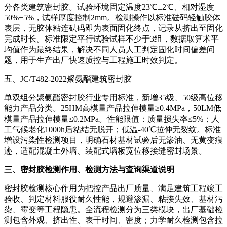
分各类建筑密封胶。试验环境固定温度23℃±2℃、相对湿度
50%±5%，试样厚度控制2mm。检测操作以标准砝码轻触胶体
表层，无胶体粘连砝码即为表面固化终点，记录从挤出至固化
完成时长。标准限定平行试验试样不少于3组，数据取算术平
均值作为最终结果，解决不同人员人工判定固化时间偏差问
题，用于生产出厂快速质控与工程施工时效判定。
五、JC/T482-2022聚氨酯建筑密封胶
单双组分聚氨酯密封胶行业专用标准，新增35级、50级高位移
能力产品分类。25HM高模量产品拉伸模量≥0.4MPa，50LM低
模量产品拉伸模量≤0.2MPa。性能限值：质量损失率≤5%；人
工气候老化1000h后粘结无脱开；低温-40℃拉伸无裂纹。标准
增设污染性检测项目，明确石材基材试验后无渗油、无黄变痕
迹，适配混凝土外墙、装配式墙板宽位移接缝密封场景。
三、密封胶检测作用、检测方法与查询渠道说明
密封胶检测核心作用为把控产品出厂质量、满足建筑工程竣工
验收、判定材料服役耐久性能，规避渗漏、粘接失效、基材污
染、霉变等工程隐患。全流程检测分为三类模块，出厂基础检
测包含外观、挤出性、表干时间、密度；力学耐久检测包含拉