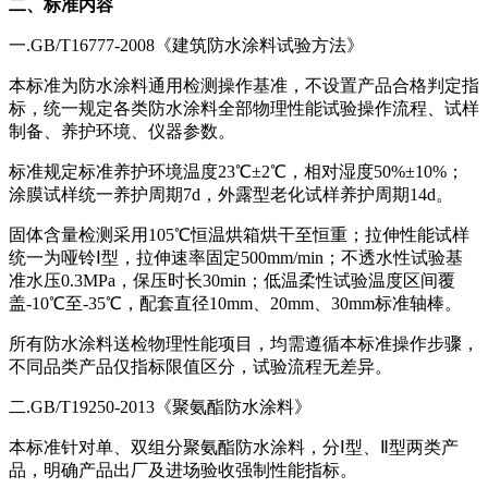
二、标准内容
一.GB/T16777-2008《建筑防水涂料试验方法》
本标准为防水涂料通用检测操作基准，不设置产品合格判定指
标，统一规定各类防水涂料全部物理性能试验操作流程、试样
制备、养护环境、仪器参数。
标准规定标准养护环境温度23℃±2℃，相对湿度50%±10%；
涂膜试样统一养护周期7d，外露型老化试样养护周期14d。
固体含量检测采用105℃恒温烘箱烘干至恒重；拉伸性能试样
统一为哑铃Ⅰ型，拉伸速率固定500mm/min；不透水性试验基
准水压0.3MPa，保压时长30min；低温柔性试验温度区间覆
盖-10℃至-35℃，配套直径10mm、20mm、30mm标准轴棒。
所有防水涂料送检物理性能项目，均需遵循本标准操作步骤，
不同品类产品仅指标限值区分，试验流程无差异。
二.GB/T19250-2013《聚氨酯防水涂料》
本标准针对单、双组分聚氨酯防水涂料，分Ⅰ型、Ⅱ型两类产
品，明确产品出厂及进场验收强制性能指标。