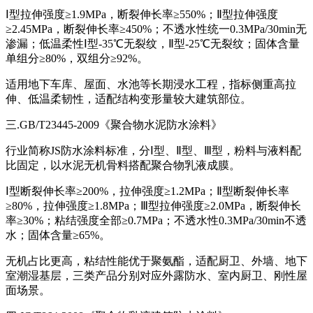
Ⅰ型拉伸强度≥1.9MPa，断裂伸长率≥550%；Ⅱ型拉伸强度
≥2.45MPa，断裂伸长率≥450%；不透水性统一0.3MPa/30min无
渗漏；低温柔性Ⅰ型-35℃无裂纹，Ⅱ型-25℃无裂纹；固体含量
单组分≥80%，双组分≥92%。
适用地下车库、屋面、水池等长期浸水工程，指标侧重高拉
伸、低温柔韧性，适配结构变形量较大建筑部位。
三.GB/T23445-2009《聚合物水泥防水涂料》
行业简称JS防水涂料标准，分Ⅰ型、Ⅱ型、Ⅲ型，粉料与液料配
比固定，以水泥无机骨料搭配聚合物乳液成膜。
Ⅰ型断裂伸长率≥200%，拉伸强度≥1.2MPa；Ⅱ型断裂伸长率
≥80%，拉伸强度≥1.8MPa；Ⅲ型拉伸强度≥2.0MPa，断裂伸长
率≥30%；粘结强度全部≥0.7MPa；不透水性0.3MPa/30min不透
水；固体含量≥65%。
无机占比更高，粘结性能优于聚氨酯，适配厨卫、外墙、地下
室潮湿基层，三类产品分别对应外露防水、室内厨卫、刚性屋
面场景。