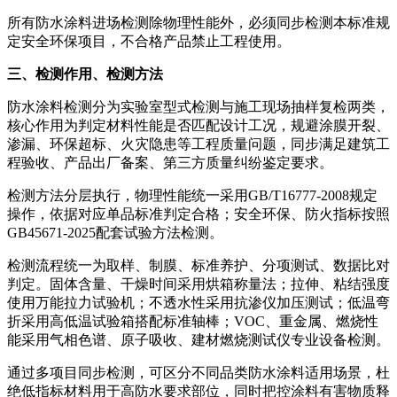
所有防水涂料进场检测除物理性能外，必须同步检测本标准规
定安全环保项目，不合格产品禁止工程使用。
三、检测作用、检测方法
防水涂料检测分为实验室型式检测与施工现场抽样复检两类，
核心作用为判定材料性能是否匹配设计工况，规避涂膜开裂、
渗漏、环保超标、火灾隐患等工程质量问题，同步满足建筑工
程验收、产品出厂备案、第三方质量纠纷鉴定要求。
检测方法分层执行，物理性能统一采用GB/T16777-2008规定
操作，依据对应单品标准判定合格；安全环保、防火指标按照
GB45671-2025配套试验方法检测。
检测流程统一为取样、制膜、标准养护、分项测试、数据比对
判定。固体含量、干燥时间采用烘箱称量法；拉伸、粘结强度
使用万能拉力试验机；不透水性采用抗渗仪加压测试；低温弯
折采用高低温试验箱搭配标准轴棒；VOC、重金属、燃烧性
能采用气相色谱、原子吸收、建材燃烧测试仪专业设备检测。
通过多项目同步检测，可区分不同品类防水涂料适用场景，杜
绝低指标材料用于高防水要求部位，同时把控涂料有害物质释