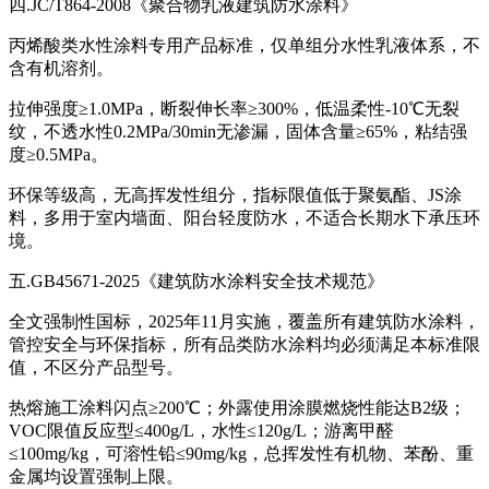
四.JC/T864-2008《聚合物乳液建筑防水涂料》
丙烯酸类水性涂料专用产品标准，仅单组分水性乳液体系，不
含有机溶剂。
拉伸强度≥1.0MPa，断裂伸长率≥300%，低温柔性-10℃无裂
纹，不透水性0.2MPa/30min无渗漏，固体含量≥65%，粘结强
度≥0.5MPa。
环保等级高，无高挥发性组分，指标限值低于聚氨酯、JS涂
料，多用于室内墙面、阳台轻度防水，不适合长期水下承压环
境。
五.GB45671-2025《建筑防水涂料安全技术规范》
全文强制性国标，2025年11月实施，覆盖所有建筑防水涂料，
管控安全与环保指标，所有品类防水涂料均必须满足本标准限
值，不区分产品型号。
热熔施工涂料闪点≥200℃；外露使用涂膜燃烧性能达B2级；
VOC限值反应型≤400g/L，水性≤120g/L；游离甲醛
≤100mg/kg，可溶性铅≤90mg/kg，总挥发性有机物、苯酚、重
金属均设置强制上限。