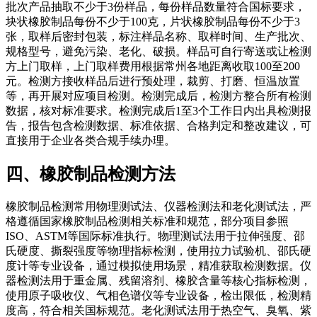
批次产品抽取不少于3份样品，每份样品数量符合国标要求，
块状橡胶制品每份不少于100克，片状橡胶制品每份不少于3
张，取样后密封包装，标注样品名称、取样时间、生产批次、
规格型号，避免污染、老化、破损。样品可自行寄送或让检测
方上门取样，上门取样费用根据常州各地距离收取100至200
元。检测方接收样品后进行预处理，裁剪、打磨、恒温放置
等，再开展对应项目检测。检测完成后，检测方整合所有检测
数据，核对标准要求。检测完成后1至3个工作日内出具检测报
告，报告包含检测数据、标准依据、合格判定和整改建议，可
直接用于企业各类合规手续办理。
四、橡胶制品检测方法
橡胶制品检测常用物理测试法、仪器检测法和老化测试法，严
格遵循国家橡胶制品检测相关标准和规范，部分项目参照
ISO、ASTM等国际标准执行。物理测试法用于拉伸强度、邵
氏硬度、撕裂强度等物理指标检测，使用拉力试验机、邵氏硬
度计等专业设备，通过模拟使用场景，精准获取检测数据。仪
器检测法用于重金属、残留溶剂、橡胶含量等核心指标检测，
使用原子吸收仪、气相色谱仪等专业设备，检出限低，检测精
度高，符合相关国标规范。老化测试法用于热空气、臭氧、紫