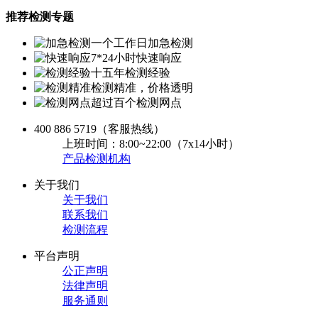
推荐检测专题
一个工作日加急检测
7*24小时快速响应
十五年检测经验
检测精准，价格透明
超过百个检测网点
400 886 5719
（客服热线）
上班时间：8:00~22:00（7x14小时）
产品检测机构
关于我们
关于我们
联系我们
检测流程
平台声明
公正声明
法律声明
服务通则