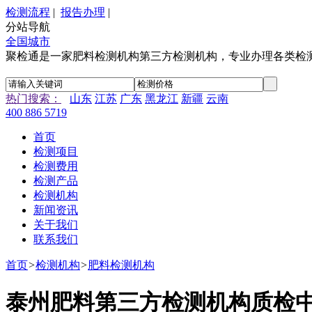
检测流程
|
报告办理
|
分站导航
全国城市
聚检通是一家肥料检测机构第三方检测机构，专业办理各类检
热门搜索：
山东
江苏
广东
黑龙江
新疆
云南
400 886 5719
首页
检测项目
检测费用
检测产品
检测机构
新闻资讯
关于我们
联系我们
首页
>
检测机构
>
肥料检测机构
泰州肥料第三方检测机构质检