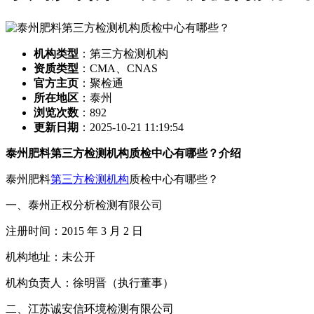
机构类型
：第三方检测机构
资质类型
：CMA、CNAS
官方主页
：聚检通
所在地区
：泰州
浏览次数
：
892
更新日期
：2025-10-21 11:19:54
泰州肥料第三方检测机构质检中心有哪些？介绍
泰州肥料
第三方检测机构
质检中心有哪些？
一、泰州正权分析检测有限公司
注册时间：2015 年 3 月 2 日
机构地址：未公开
机构负责人：徐明晋（执行董事）
二、江苏诚安信环境检测有限公司