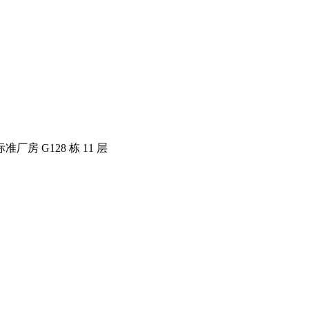
 G128 栋 11 层