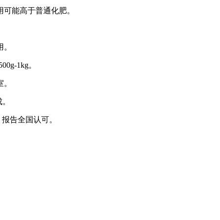
用可能高于普通化肥。
用。
0g-1kg。
室。
成。
，报告全国认可。