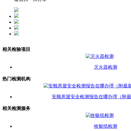
相关检验项目
灭火器检测
热门检测机构
安顺房屋安全检测报告在哪办理（附
相关检测服务
收银纸检测