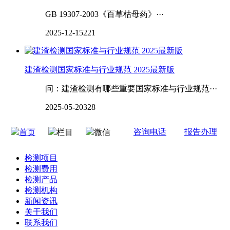
GB 19307-2003《百草枯母药》···
2025-12-15
221
建渣检测国家标准与行业规范 2025最新版
问：建渣检测有哪些重要国家标准与行业规范···
2025-05-20
328
咨询电话
报告办理
首页
栏目
微信
检测项目
检测费用
检测产品
检测机构
新闻资讯
关于我们
联系我们