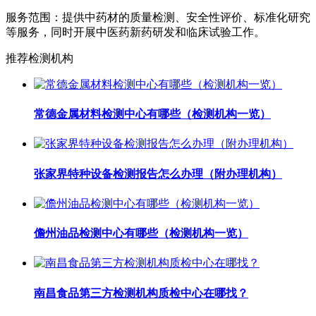
服务范围：提供中药材的质量检测、安全性评价、标准化研究
等服务，同时开展中医药新药研发和临床试验工作。
推荐检测机构
常德金属材料检测中心有哪些（检测机构一览）
张家界特种设备检测报告怎么办理（附办理机构）
儋州油品检测中心有哪些（检测机构一览）
南昌食品第三方检测机构质检中心在哪找？