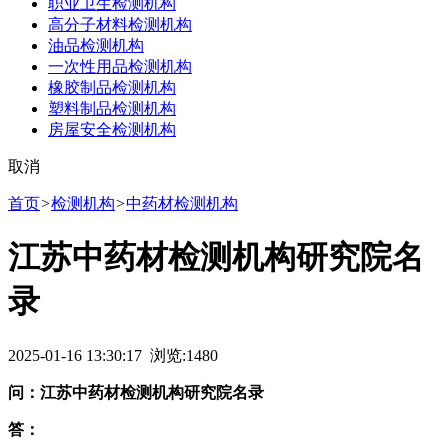
职业卫生检测机构
高分子材料检测机构
油品检测机构
一次性用品检测机构
橡胶制品检测机构
塑料制品检测机构
房屋安全检测机构
取消
首页
>
检测机构
>
中药材检测机构
江苏中药材检测机构研究院名
录
2025-01-16 13:30:17 浏览:
1480
问：江苏中药材检测机构研究院名录
答：