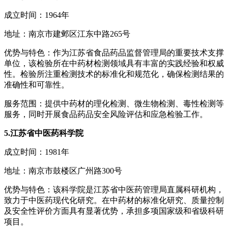
成立时间：1964年
地址：南京市建邺区江东中路265号
优势与特色：作为江苏省食品药品监督管理局的重要技术支撑
单位，该检验所在中药材检测领域具有丰富的实践经验和权威
性。检验所注重检测技术的标准化和规范化，确保检测结果的
准确性和可靠性。
服务范围：提供中药材的理化检测、微生物检测、毒性检测等
服务，同时开展食品药品安全风险评估和应急检验工作。
5.江苏省中医药科学院
成立时间：1981年
地址：南京市鼓楼区广州路300号
优势与特色：该科学院是江苏省中医药管理局直属科研机构，
致力于中医药现代化研究。在中药材的标准化研究、质量控制
及安全性评价方面具有显著优势，承担多项国家级和省级科研
项目。