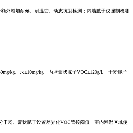
子额外增加耐候、耐温变、动态抗裂检测；内墙腻子仅强制检测
0mg/kg、汞≤10mg/kg；内墙膏状腻子VOC≤120g/L，干粉腻子
g；区分干粉、膏状腻子设置差异化VOC管控阈值，室内潮湿区域使