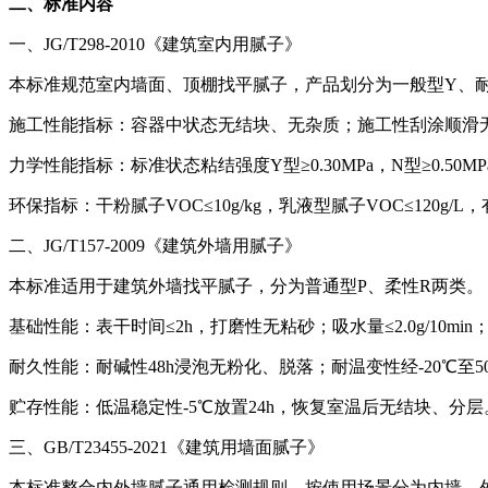
二、标准内容
一、JG/T298-2010《建筑室内用腻子》
本标准规范室内墙面、顶棚找平腻子，产品划分为一般型Y、
施工性能指标：容器中状态无结块、无杂质；施工性刮涂顺滑无
力学性能指标：标准状态粘结强度Y型≥0.30MPa，N型≥0.5
环保指标：干粉腻子VOC≤10g/kg，乳液型腻子VOC≤120g/L，
二、JG/T157-2009《建筑外墙用腻子》
本标准适用于建筑外墙找平腻子，分为普通型P、柔性R两类。
基础性能：表干时间≤2h，打磨性无粘砂；吸水量≤2.0g/10m
耐久性能：耐碱性48h浸泡无粉化、脱落；耐温变性经-20℃至5
贮存性能：低温稳定性-5℃放置24h，恢复室温后无结块、分层
三、GB/T23455-2021《建筑用墙面腻子》
本标准整合内外墙腻子通用检测规则，按使用场景分为内墙、