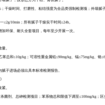
0%；干燥时间、打磨性、粘结强度为全品类强制检测项；外墙腻
2g/10min；所有腻子干燥实干时间≤24h。
增加环保、耐久全套项目，每年至少开展一次。
放量。
总和≤10g/kg；可溶性重金属铅≤90mg/kg、镉≤75mg/kg、铬≤6
内腻子进场必须出具本标准检测报告。
料》
收紧。
MIT杀菌剂、总砷检测项目；苯系物总和限值下调至≤100mg/k