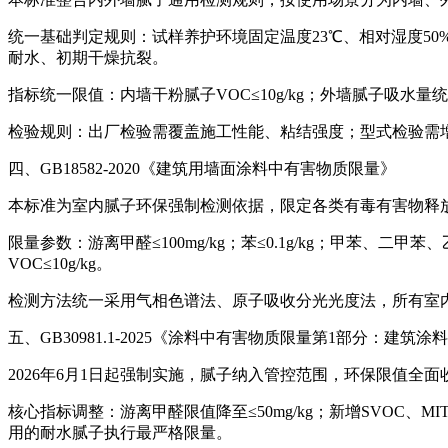
统一基础判定规则：试样养护环境固定温度23℃、相对湿度5
耐水、初期干燥抗裂。
指标统一限值：内墙干粉腻子VOC≤10g/kg；外墙腻子吸水量统一≤
检验规则：出厂检验需覆盖施工性能、粘结强度；型式检验需
四、GB18582-2020《建筑用墙面涂料中有害物质限量》
本标准为室内腻子环保强制检测依据，限定各类有毒有害物释
限量参数：游离甲醛≤100mg/kg；苯≤0.1g/kg；甲苯、二甲苯、乙苯
VOC≤10g/kg。
检测方法统一采用气相色谱法、原子吸收分光光度法，所有室
五、GB30981.1-2025《涂料中有害物质限量第1部分：建筑涂
2026年6月1日起强制实施，腻子纳入管控范围，环保限值全面
核心指标调整：游离甲醛限值降至≤50mg/kg；新增SVOC、
用的耐水腻子执行最严格限量。