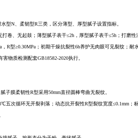
耐水型N、柔韧型R三类，区分薄型、厚型腻子设置指标。
打卷、无起鼓；薄型腻子表干≤2h，厚型腻子表干≤5h；打磨
0MPa，R型≥0.30MPa；初期干燥抗裂性6h养护无肉眼可见裂纹
有害物质检测配套GB18582-2020执行。
in；腻子膜柔韧性R型采用50mm直径圆棒弯曲无裂纹。
0℃五次循环无开裂剥落；动态抗开裂性R型裂纹宽度≤0.1mm；标准
。
外墙腻子，按形态分为干粉、膏状腻子。