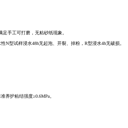
性满足手工可打磨，无粘砂纸现象。
；耐水性N型试样浸水48h无起泡、开裂、掉粉，R型浸水4h无破损。
养护粘结强度≥0.6MPa。