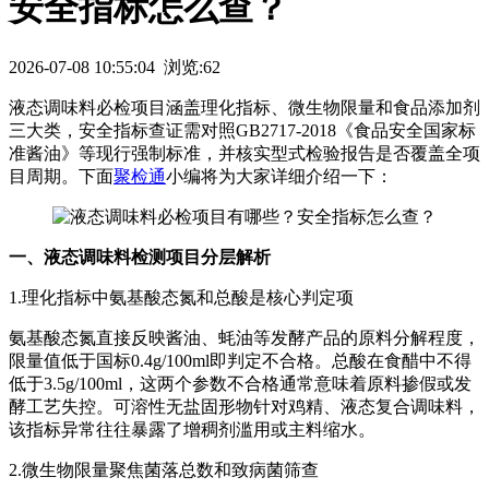
安全指标怎么查？
2026-07-08 10:55:04 浏览:62
液态调味料必检项目涵盖理化指标、微生物限量和食品添加剂
三大类，安全指标查证需对照GB2717-2018《食品安全国家标
准酱油》等现行强制标准，并核实型式检验报告是否覆盖全项
目周期。下面
聚检通
小编将为大家详细介绍一下：
一、液态调味料检测项目分层解析
1.理化指标中氨基酸态氮和总酸是核心判定项
氨基酸态氮直接反映酱油、蚝油等发酵产品的原料分解程度，
限量值低于国标0.4g/100ml即判定不合格。总酸在食醋中不得
低于3.5g/100ml，这两个参数不合格通常意味着原料掺假或发
酵工艺失控。可溶性无盐固形物针对鸡精、液态复合调味料，
该指标异常往往暴露了增稠剂滥用或主料缩水。
2.微生物限量聚焦菌落总数和致病菌筛查