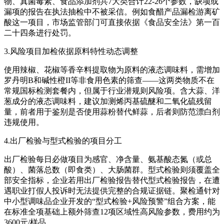
物、真菌毒素、食品添加剂共7大类合计22-26个参数，缺项或
漏项的报告在执法抽检中不被采信。例如食醋产品漏检游离矿
酸这一项目，市场监管部门可直接依据《食品安全法》第一百
二十四条进行处罚。
3.风险项目加检依据原料特性动态调整
使用辣椒、花椒等香辛料提取物为原料的液态调味料，需增加
罗丹明B和碱性橙II等非食用色素的筛查——这两类物质不在
常规国标检测套餐内，但属于行业潜规则风险项。含大蒜、洋
葱成分的液态调味料，建议加测烯丙基硫醚和二氧化硫残留
量，前者用于鉴别是否使用蒜粉替代鲜蒜，后者则防范漂白剂
违规使用。
4.出厂检验与型式检验的项目分工
出厂检验每日必做项目为感官、净含量、氨基酸态氮（或总
酸）、菌落总数（即食类）、大肠菌群。型式检验则须覆盖全
部安全指标，企业若用出厂检验报告替代型式检验报告，在遭
遇职业打假人投诉时无法提供完整的合规证据链。聚检通针对
中小型调味品企业开发的“型式检验+风险预警”组合方案，能
在标准全项基础上额外筛查12项区域性高风险参数，费用约为
3600元/样品。