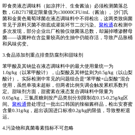
即食类液态调味料（如凉拌汁、生食酱油）必须检测菌落总
数，GB2717规定限量值为≤30000CFU/mL（酱油）。沙门氏
菌和金黄色葡萄球菌在液态调味料中不得检出，这两类致病菌
常见于原料灭菌不彻底或灌装环节二次污染。
聚检通
在检测中
多次发现，部分企业出厂检验仅做菌落总数，却漏掉嗜渗酵母
菌——该菌种在含盐量较高的生抽中仍能存活，导致产品胀桶
和风味劣变。
3.食品添加剂重点排查防腐剂和甜味剂
苯甲酸及其钠盐在液态调味料中的最大使用量统一为
1.0g/kg（以苯甲酸计），山梨酸及其钾盐则为0.5g/kg（以山梨
酸计）。实际检测中常见的问题组合是“苯甲酸+山梨酸”混合
使用，虽然单项未超标，但两者比例失调会触发累积系数判
定。甜味剂方面，甜蜜素在液态复合调味料中限量为
0.65g/kg，三氯蔗糖则按产品类别分别限制在0.15-0.25g/kg区
间。
聚检通
曾处理过一批出口韩国的辣椒酱样品，检出安赛蜜
含量0.31g/kg，超出该国进口标准0.2g/kg的限值，导致整柜退
运。
4.污染物和真菌毒素指标不可忽略