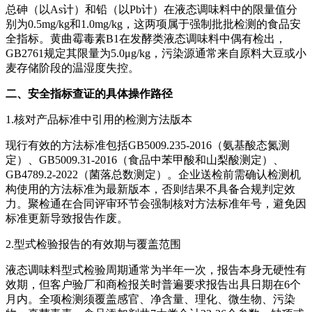
总砷（以As计）和铅（以Pb计）在液态调味料中的限量值分
别为0.5mg/kg和1.0mg/kg，这两项属于强制批批检测的食品安
全指标。黄曲霉毒素B1在发酵类液态调味料中偶有检出，
GB2761规定其限量为5.0μg/kg，污染源通常来自原料大豆或小
麦存储阶段的温湿度失控。
二、安全指标查证的具体操作路径
1.核对产品标准中引用的检测方法版本
现行有效的方法标准包括GB5009.235-2016（氨基酸态氮测
定）、GB5009.31-2016（食品中苯甲酸和山梨酸测定）、
GB4789.2-2022（菌落总数测定）。企业送检前需确认检测机
构使用的方法标准为最新版本，否则结果不具备合规判定效
力。聚检通在合同评审环节会强制核对方法标准年号，避免因
标准更新导致报告作废。
2.型式检验报告的有效期与覆盖范围
液态调味料型式检验周期通常为半年一次，报告本身无硬性有
效期，但客户验厂和商检报关时普遍要求报告出具日期在6个
月内。全项检测须覆盖感官、净含量、理化、微生物、污染