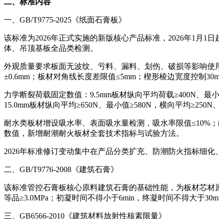
二、标准内容
一、GB/T9775-2025《纸面石膏板》
该标准为2026年正式实施的新版核心产品标准，2026年1月1
体、吊顶基板全品类检测。
外观质量要求板面无波纹、亏料、漏料、划伤、破损等影响使用的缺陷
±0.6mm；板材对角线长度差限值≤5mm；楔形棱边宽度控制30mm~
力学断裂荷载固定数值：9.5mm板材纵向平均荷载≥400N、最小值≥3
15.0mm板材纵向平均≥650N、最小值≥580N，横向平均≥250N
耐水类板材增设吸水率、表面吸水量检测，吸水率限值≤10%
数值，新增耐潮耐火板材全套技术指标与试验方法。
2026年标准修订变动集中在产品分类扩充、防潮防火指标细化
二、GB/T9776-2008《建筑石膏》
该标准管控石膏板核心原料建筑石膏的基础性能，为板材芯材原料
等品≥3.0MPa；初凝时间不得小于6min，终凝时间不得大
三、GB6566-2010《建筑材料放射性核素限量》