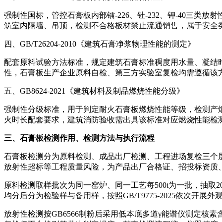
强制性国标，管控石膏板内部镭-226、钍-232、钾-40三类
筑室内隔墙、吊顶，检测不合格板材禁止流通销售，属于安全
四、GB/T26204-2010《建筑石膏净浆物理性能的测定》
配套原料试验方法标准，规定建筑石膏标准稠度用水量、凝结
性，石膏板生产企业原料自检、第三方实验室复检均需遵循该
五、GB8624-2021《建筑材料及制品燃烧性能分级》
强制性分级标准，用于判定耐火石膏板燃烧性能等级，检测产烟
火时长配套要求，建筑消防验收需出具该标准对应燃烧性能检
三、石膏板检测作用、检测方法与执行流程
石膏板检测分为原料检测、成品出厂检测、工程进场复检三个
放射性超标等工程质量风险，为产品出厂合格证、招投标资质
原料检测取样批次为同一窑炉、同一工艺每500t为一批，抽取20k
均分后分为检验样与备用样，按照GB/T9775-2025依
放射性检测按GB6566制粉后采用低本底多道γ能谱仪测定核