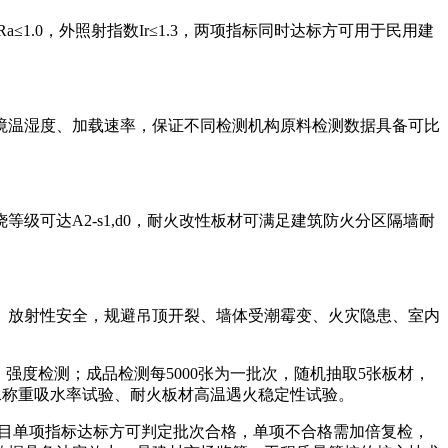
≤1.0，外照射指数Ir≤1.3，两项指标同时达标方可用于民用建
境温湿度、加载速率，保证不同检测机构原料检测数据具备可比
可达A2-s1,d0，耐火改性板材可满足建筑防火分区隔墙耐
、放射性安全，规避吊顶开裂、墙体受潮霉变、火灾隐患、室内
凝结、强度检测；成品检测每5000张为一批次，随机抽取5张板材，
浸水称重吸水率试验、耐火板材高温遇火稳定性试验。
测项目单项指标达标方可判定批次合格，单项不合格需加倍复检，