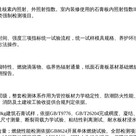
放射性核素内照射、外照射指数。室内装修使用的石膏板内照射指数IRa
类强制检测项目。
时间、强度三项指标统一试验流程，统一试样模具规格、养护环
方法操作。
特性、燃烧滴落物、临界热辐射通量，纸面石膏板基材基础燃烧等级
测报告。
层级，整套检测体系作用为管控板材力学稳定性、防潮防火性能
、消防及土建竣工验收提供合规判定依据。
g建筑石膏试样，依据GB/T9776、GB/T26204完成稠度、
次开展外观尺寸测量、断裂荷载力学试验、粘结性剥离测试、耐水板材
素含量；燃烧性能检测依据GB8624开展单体燃烧试验。全部检