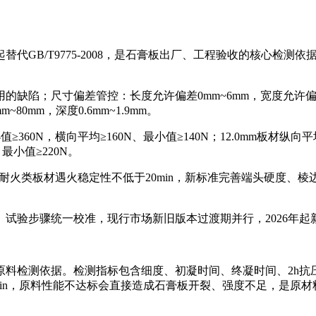
日起替代GB/T9775-2008，是石膏板出厂、工程验收的核心
；尺寸偏差管控：长度允许偏差0mm~6mm，宽度允许偏差-5mm
80mm，深度0.6mm~1.9mm。
60N，横向平均≥160N、最小值≥140N；12.0mm板材纵向平均
、最小值≥220N。
；耐火类板材遇火稳定性不低于20min，新标准完善端头硬度、
、试验步骤统一校准，现行市场新旧版本过渡期并行，2026年起新
检测依据。检测指标包含细度、初凝时间、终凝时间、2h抗压强度
于30min，原料性能不达标会直接造成石膏板开裂、强度不足，是原