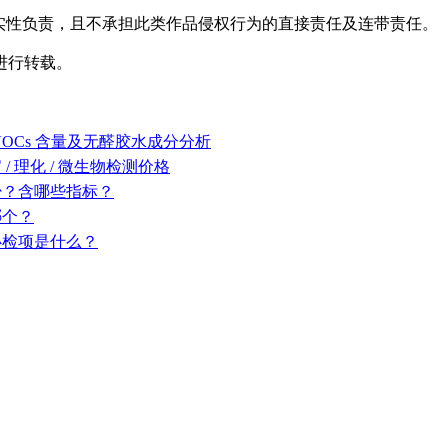
实性负责，且不承担此类作品侵权行为的直接责任及连带责任。
进行转载。
OCs 含量及无醛胶水成分分析
 理化 / 微生物检测价格
少？含哪些指标？
考哪个？
必检项是什么？