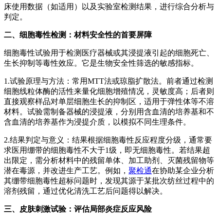
床使用数据（如适用）以及实验室检测结果，进行综合分析与
判定。
二、‌‌‌‌‌‌‌‌‌‌‌‌细胞毒性检测：材料安全性的首要屏障
细胞毒性试验用于检测医疗器械或其浸提液引起的细胞死亡、
生长抑制等毒性效应。它是生物安全性筛选的敏感指标。
1.试验原理与方法：常用MTT法或琼脂扩散法。前者通过检测
细胞线粒体酶的活性来量化细胞增殖情况，灵敏度高；后者则
直接观察样品对单层细胞生长的抑制区，适用于弹性体等不溶
材料。试验需制备器械的浸提液，分别用含血清的培养基和不
含血清的培养基作为浸提介质，以模拟不同生理条件。
2.结果判定与意义：结果根据细胞毒性反应程度分级，通常要
求医用绷带的细胞毒性不大于1级，即无细胞毒性。若结果超
出限定，需分析材料中的残留单体、加工助剂、灭菌残留物等
潜在毒源，并改进生产工艺。例如，
聚检通
在协助某企业分析
其绷带细胞毒性超标问题时，发现其源于某批次纺丝过程中的
溶剂残留，通过优化清洗工艺后问题得以解决。
三、皮肤刺激试验：评估局部炎症反应风险