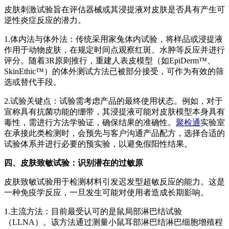
皮肤刺激试验旨在评估器械或其浸提液对皮肤是否具有产生可
逆性炎症反应的潜力。
1.体内法与体外法：传统采用家兔体内试验，将样品或浸提液
作用于动物皮肤，在规定时间点观察红斑、水肿等反应并进行
评分。随着3R原则推行，重建人表皮模型（如EpiDerm™、
SkinEthic™）的体外测试方法已被部分接受，可作为有效的筛
选或替代手段。
2.试验关键点：试验需考虑产品的最终使用状态。例如，对于
宣称具有抗菌功能的绷带，其浸提液可能对皮肤模型本身具有
毒性，需进行方法学验证，确保结果的准确性。
聚检通
实验室
在承接此类检测时，会预先与客户沟通产品配方，选择合适的
试验体系并进行必要的预实验，以避免假阳性结果。
四、皮肤致敏试验：识别潜在的过敏原
皮肤致敏试验用于检测材料引发迟发型超敏反应的能力。这是
一种免疫学反应，一旦发生可能对使用者造成长期影响。
1.主流方法：目前最受认可的是鼠局部淋巴结试验
（LLNA）。该方法通过测量小鼠耳部淋巴结淋巴细胞增殖程