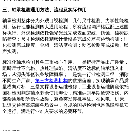
三、轴承检测通用方法、流程及实际作用
轴承检测整体分为外观目视检测、几何尺寸检测、力学性能检
测、运行性能检测四大通用流程，所有流程均严格匹配上述国
标执行。外观检测依托强光光源完成表面裂纹、锈蚀、磕碰缺
陷筛查；尺寸检测依托精密计量设备完成公差与跳动检测；理
化检测完成硬度、金相、清洁度检测；动态检测完成振动、噪
声实测。
标准化轴承检测具备三重核心作用。一是把控产品出厂质量，
阻断尺寸不合格、热处理缺陷、清洁度不达标的轴承流入市
场，从源头降低装备故障概率；二是统一行业检测口径，消除
不同生产厂家、
第三方检测机构
的数据偏差，实现轴承产品质
量横向对标；三是支撑设备运维检修，工业设备运维阶段依托
国标检测判定轴承剩余使用寿命，精准识别早期疲劳损伤、内
部杂质堆积等隐性故障，避免突发停机事故。在风电、机床、
轨道交通等高端装备场景中，合规的国标检测也是保障整机安
全运行、满足行业准入要求的必要环节。