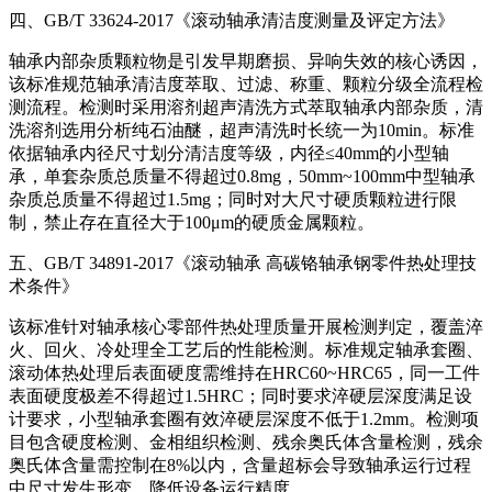
四、GB/T 33624-2017《滚动轴承清洁度测量及评定方法》
轴承内部杂质颗粒物是引发早期磨损、异响失效的核心诱因，
该标准规范轴承清洁度萃取、过滤、称重、颗粒分级全流程检
测流程。检测时采用溶剂超声清洗方式萃取轴承内部杂质，清
洗溶剂选用分析纯石油醚，超声清洗时长统一为10min。标准
依据轴承内径尺寸划分清洁度等级，内径≤40mm的小型轴
承，单套杂质总质量不得超过0.8mg，50mm~100mm中型轴承
杂质总质量不得超过1.5mg；同时对大尺寸硬质颗粒进行限
制，禁止存在直径大于100μm的硬质金属颗粒。
五、GB/T 34891-2017《滚动轴承 高碳铬轴承钢零件热处理技
术条件》
该标准针对轴承核心零部件热处理质量开展检测判定，覆盖淬
火、回火、冷处理全工艺后的性能检测。标准规定轴承套圈、
滚动体热处理后表面硬度需维持在HRC60~HRC65，同一工件
表面硬度极差不得超过1.5HRC；同时要求淬硬层深度满足设
计要求，小型轴承套圈有效淬硬层深度不低于1.2mm。检测项
目包含硬度检测、金相组织检测、残余奥氏体含量检测，残余
奥氏体含量需控制在8%以内，含量超标会导致轴承运行过程
中尺寸发生形变，降低设备运行精度。