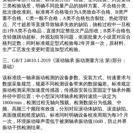
三类检验场景，明确不同批量产品的抽样方案、不合格分类、
批次接收准则。标准将不合格项分为A类致命不合格、B类严
重不合格、C类一般不合格，A类不合格包含裂纹、热处理软
点、尺寸超差等直接导致轴承失效的缺陷，抽检过程中一旦检
出1件A类不合格品，直接判定整批次产品拒收；B类不合格包
含轻微跳动超标、外观划痕等问题，依据批量大小设置对应合
格判定数；同时标准规定型式检验每2年开展一次，原材料、
生产工艺发生变更时需追加型式检验。
三、GB/T 24610.1-2019《滚动轴承 振动测量方法 第1部分：
基础》
该标准统一轴承振动检测的设备参数、安装方式、转速要求与
数据采集规范，规避不同检测设备带来的数据偏差。标准规定
振动检测采用加速度传感器，传感器安装位置固定于轴承外圈
外径中部位置；中小型深沟球轴承检测转速统一设定为
1800r/min，检测过程无轴向预载。检测数据分为低频、中
频、高频三个频段有效值，分别对应滚动体缺陷、滚道缺陷、
表面微观粗糙度缺陷。标准同时明确设备校准周期为每3个月
一次，环境振动噪声需低于被测轴承振动值10dB，防止外界
振动干扰检测结果。