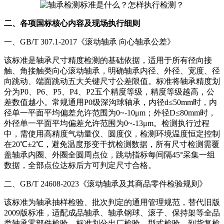
二、各项国标核心内容及现场执行细则
一、GB/T 307.1-2017《滚动轴承 向心轴承公差》
该标准是轴承尺寸精度检测的基础依据，适用于所有径向接
触、角接触类向心滚动轴承，明确轴承内径、外径、宽度、径
向跳动、端面跳动五大关键尺寸公差限值。标准将轴承精度划
分为P0、P6、P5、P4、P2五个精度等级，精度等级越高，公
差数值越小。常规通用P0级深沟球轴承，内径d≤50mm时，内
径单一平面平均偏差允许范围为0~-10μm；外径D≤80mm时，
外径单一平面平均偏差允许范围为0~-13μm。检测执行过程
中，需使用高精度气动量仪、圆度仪，检测环境温度恒定控制
在20℃±2℃，避免温度形变干扰检测数据，所有尺寸检测需覆
盖轴承内圈、外圈全圆周点位，跳动指标每间隔45°采集一组
数据，全部点位达标后方可判定尺寸合格。
二、GB/T 24608-2023《滚动轴承及其商品零件检验规则》
该标准为轴承抽样检验、批次判定的通用管理规范，替代旧版
2009版标准，适配成品轴承、轴承钢球、滚子、保持架等全品
类轴承零部件检验。标准划分出厂检验、型式检验、到货复检