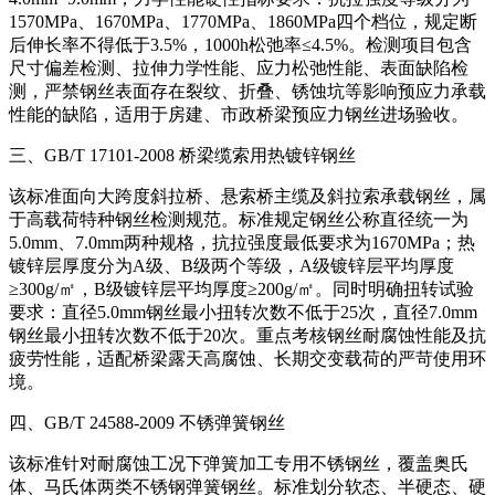
1570MPa、1670MPa、1770MPa、1860MPa四个档位，规定断
后伸长率不得低于3.5%，1000h松弛率≤4.5%。检测项目包含
尺寸偏差检测、拉伸力学性能、应力松弛性能、表面缺陷检
测，严禁钢丝表面存在裂纹、折叠、锈蚀坑等影响预应力承载
性能的缺陷，适用于房建、市政桥梁预应力钢丝进场验收。
三、GB/T 17101-2008 桥梁缆索用热镀锌钢丝
该标准面向大跨度斜拉桥、悬索桥主缆及斜拉索承载钢丝，属
于高载荷特种钢丝检测规范。标准规定钢丝公称直径统一为
5.0mm、7.0mm两种规格，抗拉强度最低要求为1670MPa；热
镀锌层厚度分为A级、B级两个等级，A级镀锌层平均厚度
≥300g/㎡，B级镀锌层平均厚度≥200g/㎡。同时明确扭转试验
要求：直径5.0mm钢丝最小扭转次数不低于25次，直径7.0mm
钢丝最小扭转次数不低于20次。重点考核钢丝耐腐蚀性能及抗
疲劳性能，适配桥梁露天高腐蚀、长期交变载荷的严苛使用环
境。
四、GB/T 24588-2009 不锈弹簧钢丝
该标准针对耐腐蚀工况下弹簧加工专用不锈钢丝，覆盖奥氏
体、马氏体两类不锈钢弹簧钢丝。标准划分软态、半硬态、硬