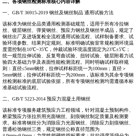
二、各项钢丝检测标准核心内容详解
一、GB/T 36915-2019 钢丝及钢丝制品 通用试验方法
该标准为钢丝全品类通用检测基础规范，适用于所有冷拉钢
丝、镀层钢丝、弹簧钢丝、预应力钢丝及钢丝半成品，规定了
钢丝出厂及进场复检全流程通用试验流程、试样制备要求、试
验环境参数、结果判定规则。标准明确试验室常规检测环境温
度需控制在10℃~35℃，仲裁试验环境温度固定为23℃±5℃；
统一规范拉伸试验、反复弯曲试验、扭转试验、镀层附着力试
验四大基础力学及表面性能检测流程。同时明确试样取样规
则：直径≤5mm钢丝，拉伸试样标距统一为100mm；直径＞
5mm钢丝，拉伸试样标距统一为200mm，该标准为其余专项钢
丝检测标准的底层试验依据，所有专项钢丝检测均需遵循本标
准基础试验流程。
二、GB/T 5223-2014 预应力混凝土用钢丝
该标准专项服务建筑预应力工程领域，针对混凝土预制构件、
桥梁预应力张拉所用光面钢丝、刻痕钢丝制定质量及检测要
求。标准将钢丝分为消除应力光面钢丝、消除应力刻痕钢丝、
普通松弛钢丝三类，规定钢丝公称直径范围为
4.0mm~9.0mm；力学性能硬性指标要求：抗拉强度等级分为