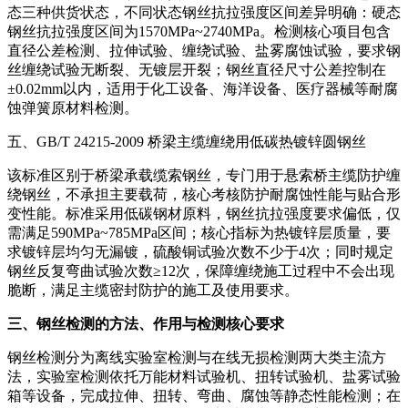
态三种供货状态，不同状态钢丝抗拉强度区间差异明确：硬态
钢丝抗拉强度区间为1570MPa~2740MPa。检测核心项目包含
直径公差检测、拉伸试验、缠绕试验、盐雾腐蚀试验，要求钢
丝缠绕试验无断裂、无镀层开裂；钢丝直径尺寸公差控制在
±0.02mm以内，适用于化工设备、海洋设备、医疗器械等耐腐
蚀弹簧原材料检测。
五、GB/T 24215-2009 桥梁主缆缠绕用低碳热镀锌圆钢丝
该标准区别于桥梁承载缆索钢丝，专门用于悬索桥主缆防护缠
绕钢丝，不承担主要载荷，核心考核防护耐腐蚀性能与贴合形
变性能。标准采用低碳钢材原料，钢丝抗拉强度要求偏低，仅
需满足590MPa~785MPa区间；核心指标为热镀锌层质量，要
求镀锌层均匀无漏镀，硫酸铜试验次数不少于4次；同时规定
钢丝反复弯曲试验次数≥12次，保障缠绕施工过程中不会出现
脆断，满足主缆密封防护的施工及使用要求。
三、钢丝检测的方法、作用与检测核心要求
钢丝检测分为离线实验室检测与在线无损检测两大类主流方
法，实验室检测依托万能材料试验机、扭转试验机、盐雾试验
箱等设备，完成拉伸、扭转、弯曲、腐蚀等静态性能检测；在