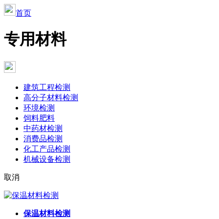
首页
专用材料
建筑工程检测
高分子材料检测
环境检测
饲料肥料
中药材检测
消费品检测
化工产品检测
机械设备检测
取消
保温材料检测