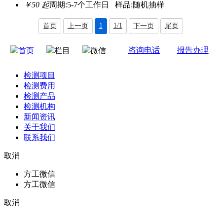
￥50 起
周期:5-7个工作日
样品:随机抽样
1
1/1
首页
上一页
下一页
尾页
咨询电话
报告办理
首页
栏目
微信
检测项目
检测费用
检测产品
检测机构
新闻资讯
关于我们
联系我们
取消
方工微信
方工微信
取消