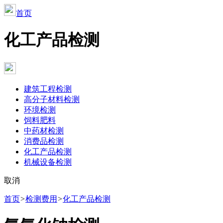
首页
化工产品检测
建筑工程检测
高分子材料检测
环境检测
饲料肥料
中药材检测
消费品检测
化工产品检测
机械设备检测
取消
首页
>
检测费用
>
化工产品检测