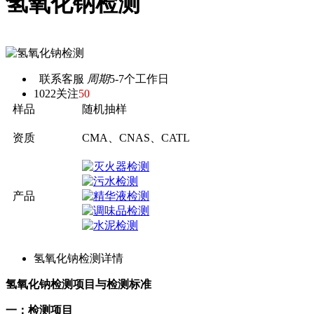
氢氧化钠检测
联系客服
周期
5-7个工作日
1022关注
50
样品
随机抽样
资质
CMA、CNAS、CATL
产品
氢氧化钠检测详情
氢氧化钠检测项目与检测标准
一：检测项目