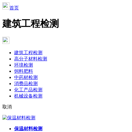
首页
建筑工程检测
建筑工程检测
高分子材料检测
环境检测
饲料肥料
中药材检测
消费品检测
化工产品检测
机械设备检测
取消
保温材料检测