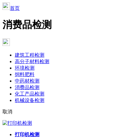
首页
消费品检测
建筑工程检测
高分子材料检测
环境检测
饲料肥料
中药材检测
消费品检测
化工产品检测
机械设备检测
取消
打印机检测