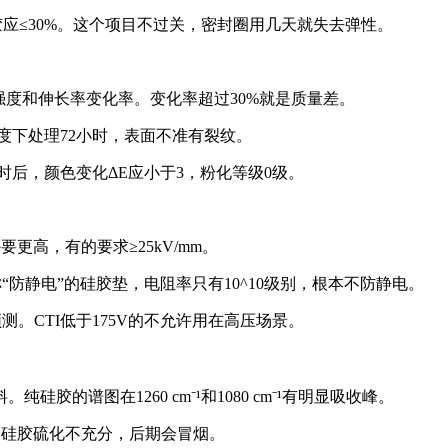
硅胶应≤30%。这个项目不过关，密封圈用几天就失去弹性。
拉伸强度和伸长率变化率。变化率超过30%就是质量差。
浓度下处理72小时，表面不准有裂纹。
小时后，颜色变化ΔE应小于3，粉化等级0级。
要更高，有的要求≥25kV/mm。
“防静电”的硅胶垫，电阻率只有10^10级别，根本不防静电。
测。CTI低于175V的不允许用在高压场景。
胶的谱图在1260 cm⁻¹和1080 cm⁻¹有明显吸收峰。
分高的硅胶硫化不充分，后期会冒烟。