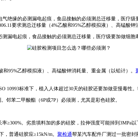
电气绝缘的必测漏电起痕，食品接触的必须测总迁移量，医疗级
4806.11要求测总迁移量（4%乙酸和95%乙醇模拟液）、高锰
必测漏电起痕，食品接触的必须测总迁移量，医疗级要加做细胞
4%乙酸和95%乙醇模拟液）、高锰酸钾消耗量、重金属（以铅计）。
SO 10993标准下，植入人体超过30天的硅胶还要加做亚慢
测。邻苯二甲酸酯（6P或7P）必须测，尤其是彩色硅胶。
长率≥300%。劣质填料加的多的硅胶，拉伸强度可能掉到3MPa以
下，普通硅胶应≥15kN/m。
聚检通
帮某汽车配件厂测过一批密封圈