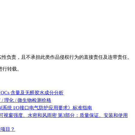
实性负责，且不承担此类作品侵权行为的直接责任及连带责任。
进行转载。
OCs 含量及无醛胶水成分分析
 理化 / 微生物检测价格
管道控制系统 I/O接口电气防护应用要求》标准指南
 《大型游艇 可视窗强度、水密和风雨密 第3部分：质量保证、安装和使用
些项目？