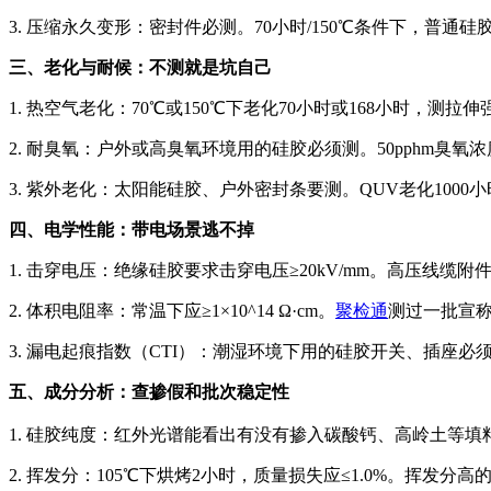
3. 压缩永久变形：密封件必测。70小时/150℃条件下，普通
三、老化与耐候：不测就是坑自己
1. 热空气老化：70℃或150℃下老化70小时或168小时，测
2. 耐臭氧：户外或高臭氧环境用的硅胶必须测。50pphm臭氧
3. 紫外老化：太阳能硅胶、户外密封条要测。QUV老化1000
四、电学性能：带电场景逃不掉
1. 击穿电压：绝缘硅胶要求击穿电压≥20kV/mm。高压线缆附件
2. 体积电阻率：常温下应≥1×10^14 Ω·cm。
聚检通
测过一批宣称
3. 漏电起痕指数（CTI）：潮湿环境下用的硅胶开关、插座必须
五、成分分析：查掺假和批次稳定性
1. 硅胶纯度：红外光谱能看出有没有掺入碳酸钙、高岭土等填料。纯硅
2. 挥发分：105℃下烘烤2小时，质量损失应≤1.0%。挥发