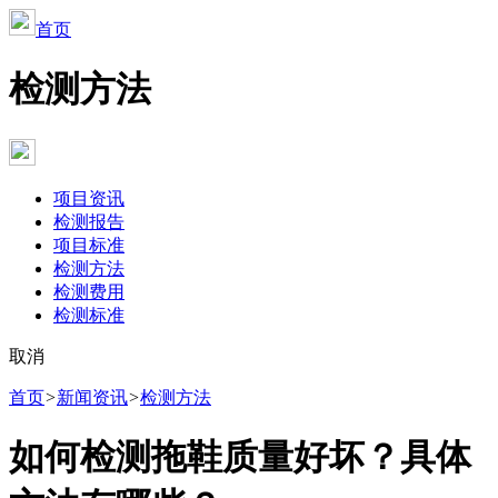
首页
检测方法
项目资讯
检测报告
项目标准
检测方法
检测费用
检测标准
取消
首页
>
新闻资讯
>
检测方法
如何检测拖鞋质量好坏？具体