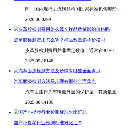
问：国内现行主流钢丝检测国家标准包含哪些···
2026-06-02
99
皮革胶检测费用怎么算？样品数量影响价格吗
皮革胶检测费用并非固定数值，通常在300···
2025-09-18
146
汽车面漆检测方法及步骤有哪些全面盘点
汽车面漆作为车辆最外层的保护层，其质量直···
2025-08-14
186
国产小提琴行业检测标准对比汇总