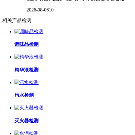
2026-08-06
10
相关产品检测
调味品检测
精华液检测
污水检测
灭火器检测