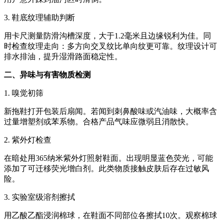
3. 鞋底纹理辅助判断
用卡尺测量防滑沟槽深度，大于1.2毫米且边缘锐利为佳。同
时检查纹理走向：多方向交叉纹比单向纹更可靠。纹理设计可
排水排油，提升湿滑路面稳定性。
二、异味与有害物质检测
1. 嗅觉初筛
新拖鞋打开包装后扇闻。若闻到刺鼻酸味或汽油味，大概率含
过量增塑剂或苯系物。合格产品气味应微弱且消散快。
2. 紫外灯检查
在暗处用365纳米紫外灯照射鞋面。出现明显蓝色荧光，可能
添加了可迁移荧光增白剂。此类物质接触皮肤后存在过敏风
险。
3. 实验室级溶剂擦拭
用乙酸乙酯浸润棉球，在鞋面不同部位各擦拭10次。观察棉球