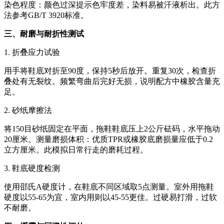
染色程度：颜色过深提示色牢度差，染料易被汗液析出。此方
法参考GB/T 3920标准。
三、耐磨与耐折性测试
1. 折叠应力试验
用手将鞋底对折至90度，保持5秒后放开。重复30次，检查折
叠处有无裂纹。频繁弯曲后完好无损，说明配方中橡胶含量充
足。
2. 砂纸摩擦法
将150目砂纸固定在平面，拖鞋鞋底压上2公斤砝码，水平拖动
20厘米。测量磨损体积：优质TPR或橡胶底磨损量应低于0.2
立方厘米。此模拟日常行走的磨耗过程。
3. 鞋底硬度检测
使用邵氏A硬度计，在鞋底不同区域取5点测量。室外用拖鞋
硬度以55-65为宜，室内用则以45-55更佳。过硬易打滑，过软
不耐磨。