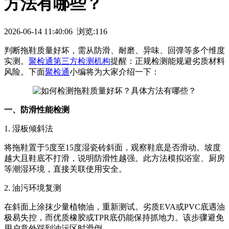
方法有哪些？
2026-06-14 11:40:06 浏览:116
判断拖鞋质量好坏，需从防滑、耐磨、异味、回弹等多个维度
实测。
聚检通
第三方检测机构
提醒：正规检测能规避劣质材料
风险。下面
聚检通
小编将为大家介绍一下：
一、防滑性能检测
1. 湿板倾斜法
将拖鞋置于5度至15度湿瓷砖斜面，观察鞋底是否滑动。坡度
越大且鞋底不打滑，说明防滑性越强。此方法模拟浴室、厨房
等潮湿环境，直接关联使用安全。
2. 油污环境复测
在斜面上涂抹少量植物油，重新测试。劣质EVA或PVC底遇油
极易失控，而优质橡胶或TPR底仍能保持抓地力。该步骤避免
用户意外踩到油污区时滑倒。