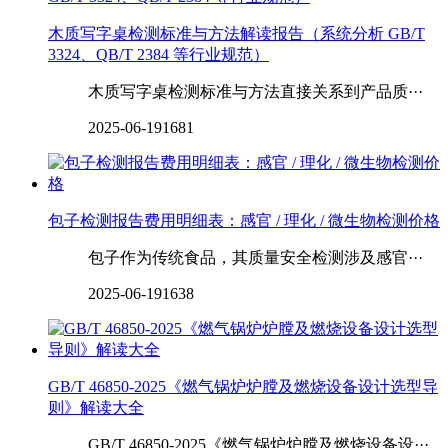
木质写字桌检测标准与方法解读报告（系统分析 GB/T
3324、QB/T 2384 等行业规范）
木质写字桌检测标准与方法直接关系到产品质···
2025-06-19
1681
包子检测报告费用明细表：感官 / 理化 / 微生物检测价格
包子作为传统食品，其质量安全检测涉及感官···
2025-06-19
1638
GB/T 46850-2025《燃气锅炉炉膛及燃烧设备设计选型导
则》解读大全
GB/T 46850-2025《燃气锅炉炉膛及燃烧设备设···