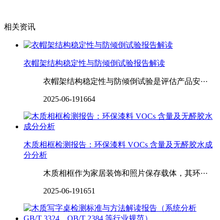
相关资讯
衣帽架结构稳定性与防倾倒试验报告解读
衣帽架结构稳定性与防倾倒试验是评估产品安···
2025-06-19
1664
木质相框检测报告：环保漆料 VOCs 含量及无醛胶水成
分分析
木质相框作为家居装饰和照片保存载体，其环···
2025-06-19
1651