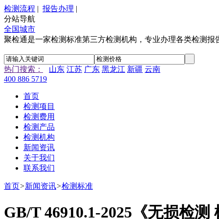
检测流程
|
报告办理
|
分站导航
全国城市
聚检通是一家检测标准第三方检测机构，专业办理各类检测报
热门搜索：
山东
江苏
广东
黑龙江
新疆
云南
400 886 5719
首页
检测项目
检测费用
检测产品
检测机构
新闻资讯
关于我们
联系我们
首页
>
新闻资讯
>
检测标准
GB/T 46910.1-2025