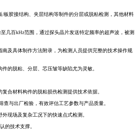
板/板胶接结构、夹层结构等制件的分层或脱粘检测，其他材料
z至几百kHz范围，通过探头晶片发送特定频率的超声波，被测
用指南及具体制作方法附录，为检测人员提供完整的技术操作规
壁构件的脱粘、分层、芯压皱等缺陷尤为灵敏。
构的复合材料构件的脱粘损伤检测提供技术依据。
线筛查与出厂检验，有效评估工艺参数与产品质量。
野外现场及复杂工况下的快速点式检测。
互认的技术支撑。