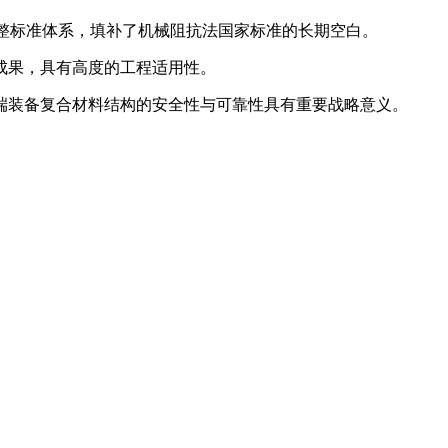
行的完整标准体系，填补了机械阻抗法国家标准的长期空白。
成果，具有高度的工程适用性。
高端装备复合材料结构的安全性与可靠性具有重要战略意义。