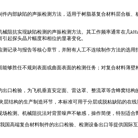
料制件内部缺陷的声振检测方法，适用于树脂基复合材料层合板、
机械阻抗实现缺陷检测的声振检测方法。其工作频率通常在几kH
而引起探头晶片幅度和相位的显著变化。
、检测记录与报告等核心章节，并附有人工不连续制作方法的选
因而能够胜任不规则表面或曲面表面的检测任务；对复合材料薄
件的出口检验，为飞机垂直安定面、雷达罩、整流罩等含蜂窝结
构及夹层结构的生产制造环节，本标准可用于分层或脱粘缺陷的在
用现场检测。机械阻抗法对背景噪声不敏感，操作简便，特别适合
，将为我国高端复合材料制件的出口检验、检测设备出口等提供国际