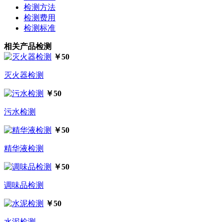
检测方法
检测费用
检测标准
相关产品检测
￥50
灭火器检测
￥50
污水检测
￥50
精华液检测
￥50
调味品检测
￥50
水泥检测