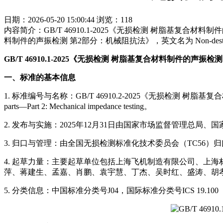
日期：2026-05-20 15:00:44
浏览：118
内容简介：GB/T 46910.1-2025《无损检测 树脂基复合材料
料制件的声振检测 第2部分：机械阻抗法》，英文名为 Non-destructive testing—Aco
GB/T 46910.1-2025《无损检测 树脂基复合材料制件的声
一、标准的基本信息
1. 标准编号与名称：GB/T 46910.2-2025《无损检测 树脂基复合材料制件的声振检
parts—Part 2: Mechanical impedance testing。
2. 发布与实施：2025年12月31日由国家市场监督管理总局
3. 归口与管理：由全国无损检测标准化技术委员会（TC56
4. 起草力量：主要起草单位包括上海飞机制造有限公司、上
萍、蒋建生、孟嘉、肖鹏、袁宇慧、丁杰、吴时红、盛涛、胡
5. 分类信息：中国标准分类号J04，国际标准分类号ICS 19.