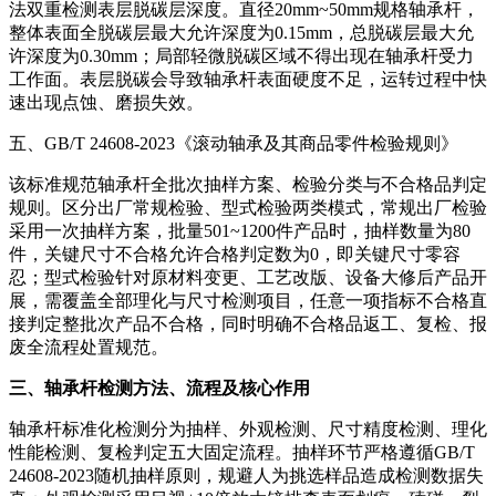
法双重检测表层脱碳层深度。直径20mm~50mm规格轴承杆，
整体表面全脱碳层最大允许深度为0.15mm，总脱碳层最大允
许深度为0.30mm；局部轻微脱碳区域不得出现在轴承杆受力
工作面。表层脱碳会导致轴承杆表面硬度不足，运转过程中快
速出现点蚀、磨损失效。
五、GB/T 24608-2023《滚动轴承及其商品零件检验规则》
该标准规范轴承杆全批次抽样方案、检验分类与不合格品判定
规则。区分出厂常规检验、型式检验两类模式，常规出厂检验
采用一次抽样方案，批量501~1200件产品时，抽样数量为80
件，关键尺寸不合格允许合格判定数为0，即关键尺寸零容
忍；型式检验针对原材料变更、工艺改版、设备大修后产品开
展，需覆盖全部理化与尺寸检测项目，任意一项指标不合格直
接判定整批次产品不合格，同时明确不合格品返工、复检、报
废全流程处置规范。
三、轴承杆检测方法、流程及核心作用
轴承杆标准化检测分为抽样、外观检测、尺寸精度检测、理化
性能检测、复检判定五大固定流程。抽样环节严格遵循GB/T
24608-2023随机抽样原则，规避人为挑选样品造成检测数据失