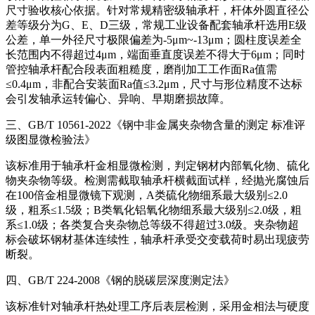
尺寸验收核心依据。针对常规精密级轴承杆，杆体外圆直径公
差等级分为G、E、D三级，常规工业设备配套轴承杆选用E级
公差，单一外径尺寸极限偏差为-5μm~-13μm；圆柱度误差全
长范围内不得超过4μm，端面垂直度误差不得大于6μm；同时
管控轴承杆配合段表面粗糙度，磨削加工工作面Ra值需
≤0.4μm，非配合安装面Ra值≤3.2μm，尺寸与形位精度不达标
会引发轴承运转偏心、异响、早期磨损故障。
三、GB/T 10561-2022《钢中非金属夹杂物含量的测定 标准评
级图显微检验法》
该标准用于轴承杆金相显微检测，判定钢材内部氧化物、硫化
物夹杂物等级。检测需截取轴承杆横截面试样，经抛光腐蚀后
在100倍金相显微镜下观测，A类硫化物细系最大级别≤2.0
级，粗系≤1.5级；B类氧化铝氧化物细系最大级别≤2.0级，粗
系≤1.0级；各类复合夹杂物总等级不得超过3.0级。夹杂物超
标会破坏钢材基体连续性，轴承杆承受交变载荷时易出现疲劳
断裂。
四、GB/T 224-2008《钢的脱碳层深度测定法》
该标准针对轴承杆热处理工序后表层检测，采用金相法与硬度