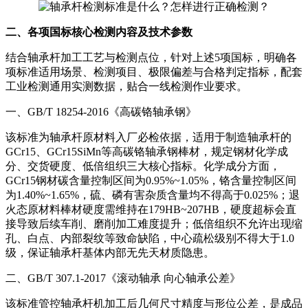
二、各项国标核心检测内容及技术参数
结合轴承杆加工工艺与检测点位，针对上述5项国标，明确各
项标准适用场景、检测项目、极限偏差与合格判定指标，配套
工业检测通用实测数据，贴合一线检测作业要求。
一、GB/T 18254-2016《高碳铬轴承钢》
该标准为轴承杆原材料入厂必检依据，适用于制造轴承杆的
GCr15、GCr15SiMn等高碳铬轴承钢棒材，规定钢材化学成
分、交货硬度、低倍组织三大核心指标。化学成分方面，
GCr15钢材碳含量控制区间为0.95%~1.05%，铬含量控制区间
为1.40%~1.65%，硫、磷有害杂质含量均不得高于0.025%；退
火态原材料棒材硬度需维持在179HB~207HB，硬度超标会直
接导致后续车削、磨削加工难度提升；低倍组织不允许出现缩
孔、白点、内部裂纹等致命缺陷，中心疏松级别不得大于1.0
级，保证轴承杆基体内部无先天材质隐患。
二、GB/T 307.1-2017《滚动轴承 向心轴承公差》
该标准管控轴承杆机加工后几何尺寸精度与形位公差，是成品