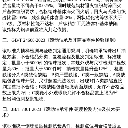
质含量均不得高于0.025%。同时规范钢材退火组织与淬回火
后基体组织要求，合格钢珠基体淬火回火后，回火马氏体组织
占比需≥95%，残余奥氏体含量≤8%，网状碳化物等级不大于
2.5级。原材料性能不达标，后续精加工无法弥补基体缺陷，
该指标为钢珠前置准入判定依据。
三、GB/T 24608-2023《滚动轴承及其商品零件检验规则》
该标准为抽样检测与验收判定通用规则，明确轴承钢珠出厂抽
检方案、不合格品分类、复检流程及批次判定标准。标准规
定，批量小于5000件的钢珠批次，常规外观与尺寸检测抽检数
量为80件；批量大于5000件时，抽检数量提升至125件。检测
缺陷分为A类致命缺陷、B类严重缺陷、C类一般缺陷，A类缺
陷包含钢珠开裂、尺寸超差无法装机，出现1件A类缺陷直接
判定整批不合格；B类缺陷包含轻微表面划伤，允许不合格品
数上限为2件；C类微小外观瑕疵允许不合格品数上限为5件，
超出阈值则整批拒收。
四、JB/T 7361-2023《滚动轴承零件 硬度检测方法及技术要
求》
该标准统一钢珠硬度检测试验条件、检测点位与合格硬度区