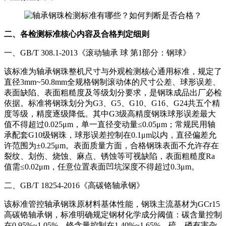
二、各检测标准核心内容及合格判定细则
一、GB/T 308.1-2013《滚动轴承 球 第1部分：钢球》
该标准为轴承钢珠整机尺寸与外观检测核心通用标准，规定了
直径3mm~50.8mm全规格钢制滚动体的尺寸公差、球形误差、
表面缺陷、表面粗糙度及等级划分要求，是钢珠成品出厂必检
依据。标准将钢珠划分为G3、G5、G10、G16、G24共五个精
度等级，精度逐级降低。其中G3级高精度钢珠球形误差最大
值不得超过0.025μm，单一直径变动量≤0.05μm；常规民用轴
承配套G10级钢珠，球形误差控制在0.1μm以内，直径偏差允
许范围为±0.25μm。表面质量方面，合格钢珠表面不允许存在
裂纹、划伤、烧蚀、麻点、锈蚀等可视缺陷，表面粗糙度Ra
值需≤0.02μm，任意位置表面凹坑深度不得超过0.3μm。
二、GB/T 18254-2016《高碳铬轴承钢》
该标准管控轴承钢珠原材料基体性能，钢珠主流基材为GCr15
高碳铬轴承钢，标准明确规定钢材化学成分阈值：碳含量控制
在0.95%~1.05%，铬含量控制在1.40%~1.65%，硫、磷有害杂