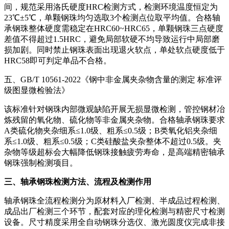
间，规范采用洛氏硬度HRC检测方式，检测环境温度恒定为
23℃±5℃，单颗钢珠均匀选取3个检测点位取平均值。合格轴
承钢珠整体硬度需稳定在HRC60~HRC65，单颗钢珠三点硬度
差值不得超过1.5HRC，避免局部软硬不均导致运行中局部磨
损加剧。同时禁止钢珠表面出现退火软点，单处软点硬度低于
HRC58即可判定单品不合格。
五、GB/T 10561-2022《钢中非金属夹杂物含量的测定 标准评
级图显微检验法》
该标准针对钢珠内部微观缺陷开展无损显微检测，管控钢材冶
炼残留的氧化物、硫化物等非金属夹杂物。合格轴承钢珠要求
A类硫化物夹杂细系≤1.0级、粗系≤0.5级；B类氧化铝夹杂细
系≤1.0级、粗系≤0.5级；C类硅酸盐夹杂整体不超过0.5级。夹
杂物等级超标会大幅降低钢珠接触疲劳寿命，是高端精密轴承
钢珠强制检测项目。
三、轴承钢珠检测方法、流程及检测作用
轴承钢珠全流程检测分为原材料入厂检测、半成品过程检测、
成品出厂检测三个环节，配套对应的理化检测与精密尺寸检测
设备。尺寸精度采用全自动钢珠分选仪、激光圆度仪完成非接