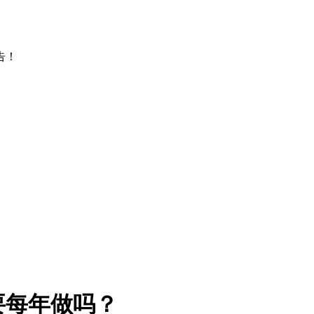
告！
要每年做吗？