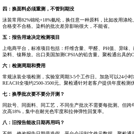
四：换面料必须重测，不管到期没
泳装常用82%锦纶+18%氨纶，换任意一种原料，比如改用涤
合格变不合格。染料的批次差异影响很大，不能省。
五：报告用途决定检测项目
上电商平台，标准项目包括：纤维含量、甲醛、PH值、异味、
染料、镍释放。出口美国加测CPSIA的铅含量。聚检通出具的
六：检测周期和费用
常规泳装全项检测，实验室周期3-5个工作日。加急可以24小时
REACH全项约2500-3500元。聚检通针对老客户提供年度检
七：换季批次要不要分开测？
同款号、同面料、同工艺，不同生产批次不需要每批测。但跨
次高18%，集中在耐光色牢度和拉伸弹性回复率。
八：旧报告能改日期再用吗？
不能。修改报告日期是造假，平台会识别文件元数据。聚检通遇