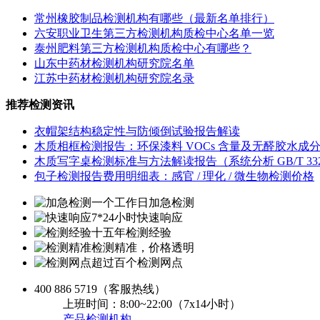
常州橡胶制品检测机构有哪些（最新名单排行）
六安职业卫生第三方检测机构质检中心名单一览
泰州肥料第三方检测机构质检中心有哪些？
山东中药材检测机构研究院名单
江苏中药材检测机构研究院名录
推荐检测资讯
衣帽架结构稳定性与防倾倒试验报告解读
木质相框检测报告：环保漆料 VOCs 含量及无醛胶水成
木质写字桌检测标准与方法解读报告（系统分析 GB/T 3324
包子检测报告费用明细表：感官 / 理化 / 微生物检测价格
一个工作日加急检测
7*24小时快速响应
十五年检测经验
检测精准，价格透明
超过百个检测网点
400 886 5719
（客服热线）
上班时间：8:00~22:00（7x14小时）
产品检测机构