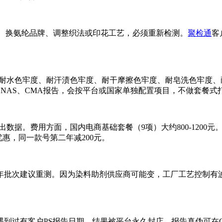
纶、换氨纶品牌、调整织法或印花工艺，必须重新检测。
聚检通
客
耐水色牢度、耐汗渍色牢度、耐干摩擦色牢度、耐皂洗色牢度、
CNAS、CMA报告，会按平台或国家单独配置项目，不做套餐式
出数据。费用方面，国内电商基础套餐（9项）大约800-1200
测优惠，同一款号第二年减200元。
年批次建议重测。因为染料助剂供应商可能变，工厂工艺控制有
到过有客户PS报告日期，结果被平台永久封店。报告真伪可在C