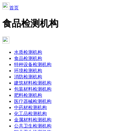
首页
食品检测机构
水质检测机构
食品检测机构
特种设备检测机构
环境检测机构
消防检测机构
建筑材料检测机构
包装材料检测机构
肥料检测机构
医疗器械检测机构
中药材检测机构
化工品检测机构
金属材料检测机构
公共卫生检测机构