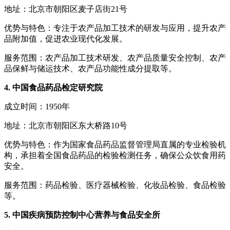
地址：北京市朝阳区麦子店街21号
优势与特色：专注于农产品加工技术的研发与应用，提升农产
品附加值，促进农业现代化发展。
服务范围：农产品加工技术研发、农产品质量安全控制、农产
品保鲜与储运技术、农产品功能性成分提取等。
4. 中国食品药品检定研究院
成立时间：1950年
地址：北京市朝阳区东大桥路10号
优势与特色：作为国家食品药品监督管理局直属的专业检验机
构，承担着全国食品药品的检验检测任务，确保公众饮食用药
安全。
服务范围：药品检验、医疗器械检验、化妆品检验、食品检验
等。
5. 中国疾病预防控制中心营养与食品安全所