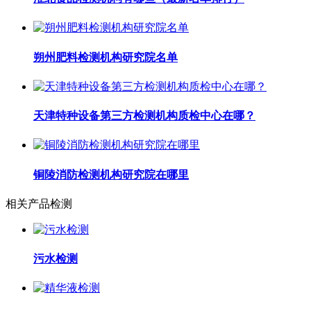
朔州肥料检测机构研究院名单
天津特种设备第三方检测机构质检中心在哪？
铜陵消防检测机构研究院在哪里
相关产品检测
污水检测