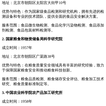
地址：北京市朝阳区太阳宫大街甲10号
优势与特色：作为国家级食品检测和研究机构，拥有先进的检
测设备和专业的技术团队，提供全面的食品安全解决方案。
服务范围：食品微生物检测、食品化学污染物检测、食品添加
剂检测、食品包装材料检测等。
2. 国家粮食和物资储备局科学研究院
成立时间：1957年
地址：北京市朝阳区广渠路38号
优势与特色：在粮食质量安全领域具有丰富的研究经验，致力
于保障国家粮食安全和推动粮食科技创新。
服务范围：粮食品质检测、粮食储存安全评估、粮食加工技术
研究、粮食质量标准制定等。
3. 中国农业科学院农产品加工研究所
成立时间：1958年