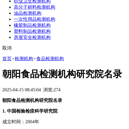
职业卫生检测机构
高分子材料检测机构
油品检测机构
一次性用品检测机构
橡胶制品检测机构
塑料制品检测机构
房屋安全检测机构
取消
首页
>
检测机构
>
食品检测机构
朝阳食品检测机构研究院名录
2025-04-15 08:45:04 浏览:
274
朝阳食品检测机构研究院名录
1. 中国检验检疫科学研究院
成立时间：2004年