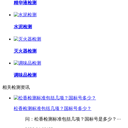
精华液检测
水泥检测
灭火器检测
调味品检测
相关检测资讯
‌‌松香检测标准包括几项？国标号多少？
问：松香检测标准包括几项？国标号是多少？···