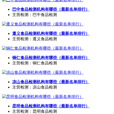
巴中食品检测机构有哪些（最新名单排行）
主营检测：巴中食品检测
遵义食品检测机构有哪些（最新名单排行）
主营检测：遵义食品检测
铜仁食品检测机构有哪些（最新名单排行）
主营检测：铜仁食品检测
凉山食品检测机构有哪些（最新名单排行）
主营检测：凉山食品检测
昆明食品检测机构有哪些（最新名单排行）
主营检测：昆明食品检测