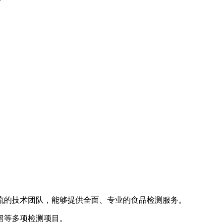
流的技术团队，能够提供全面、专业的食品检测服务。
留等多项检测项目。