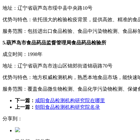
地址：辽宁省葫芦岛市绥中县中央路10号
优势与特色：依托强大的检验检疫背景，提供高效、精准的食
服务范围：包括进出口食品检验、食品中污染物检测、食品标
5.葫芦岛市食品药品监督管理局食品药品检验所
成立时间：1998年
地址：辽宁省葫芦岛市连山区锦郊街道锦葫路70号
优势与特色：地方权威检测机构，熟悉本地食品市场，能快速
服务范围：覆盖食品微生物检测、食品化学污染物检测、保健
下一篇：
咸阳食品检测机构研究院在哪里
上一篇：
朝阳食品检测机构研究院名录
分享到：