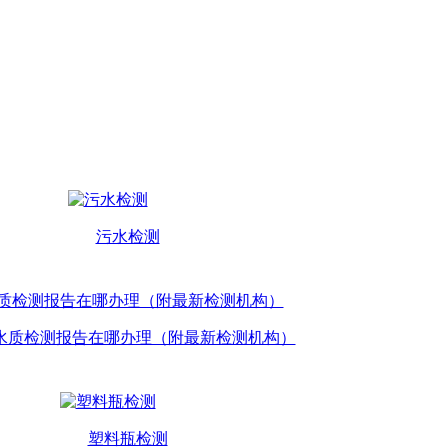
污水检测
水质检测报告在哪办理（附最新检测机构）
塑料瓶检测