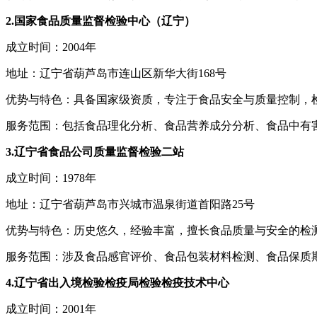
2.国家食品质量监督检验中心（辽宁）
成立时间：2004年
地址：辽宁省葫芦岛市连山区新华大街168号
优势与特色：具备国家级资质，专注于食品安全与质量控制，
服务范围：包括食品理化分析、食品营养成分分析、食品中有
3.辽宁省食品公司质量监督检验二站
成立时间：1978年
地址：辽宁省葫芦岛市兴城市温泉街道首阳路25号
优势与特色：历史悠久，经验丰富，擅长食品质量与安全的检
服务范围：涉及食品感官评价、食品包装材料检测、食品保质
4.辽宁省出入境检验检疫局检验检疫技术中心
成立时间：2001年