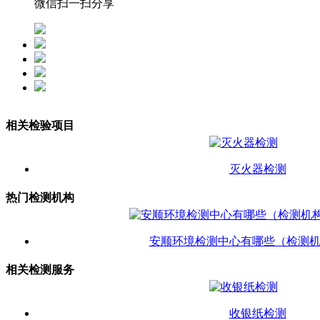
微信扫一扫分享
相关检验项目
灭火器检测
热门检测机构
安顺环境检测中心有哪些（检测
相关检测服务
收银纸检测