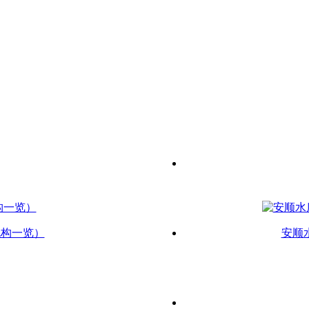
机构一览）
安顺