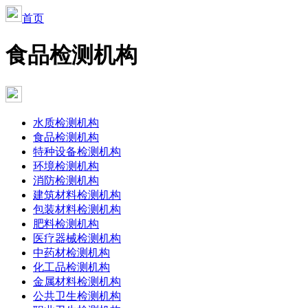
首页
食品检测机构
水质检测机构
食品检测机构
特种设备检测机构
环境检测机构
消防检测机构
建筑材料检测机构
包装材料检测机构
肥料检测机构
医疗器械检测机构
中药材检测机构
化工品检测机构
金属材料检测机构
公共卫生检测机构