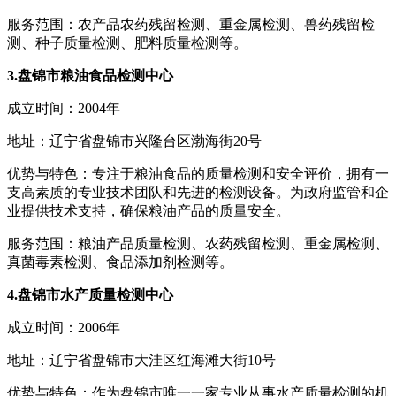
服务范围：农产品农药残留检测、重金属检测、兽药残留检
测、种子质量检测、肥料质量检测等。
3.盘锦市粮油食品检测中心
成立时间：2004年
地址：辽宁省盘锦市兴隆台区渤海街20号
优势与特色：专注于粮油食品的质量检测和安全评价，拥有一
支高素质的专业技术团队和先进的检测设备。为政府监管和企
业提供技术支持，确保粮油产品的质量安全。
服务范围：粮油产品质量检测、农药残留检测、重金属检测、
真菌毒素检测、食品添加剂检测等。
4.盘锦市水产质量检测中心
成立时间：2006年
地址：辽宁省盘锦市大洼区红海滩大街10号
优势与特色：作为盘锦市唯一一家专业从事水产质量检测的机