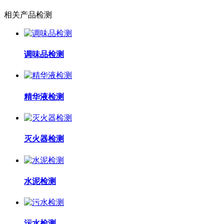
相关产品检测
调味品检测
精华液检测
灭火器检测
水泥检测
污水检测