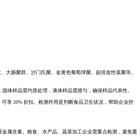
括菌落总数、大肠菌群、沙门氏菌、金黄色葡萄球菌、副溶血性弧菌等。
采样，固体样品需均质处理，液体样品需摇匀，确保样品代表性。
样以上）可享 20% 折扣。检测作用是判断食品卫生状况，帮助企业控
、砷、铬等重金属含量。粮食、水产品、蔬菜加工企业需重点检测，避免重