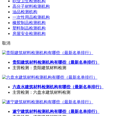
职业卫生检测机构
高分子材料检测机构
油品检测机构
一次性用品检测机构
橡胶制品检测机构
塑料制品检测机构
房屋安全检测机构
取消
贵阳建筑材料检测机构有哪些（最新名单排行）
主营检测：贵阳建筑材料检测
六盘水建筑材料检测机构有哪些（最新名单排行）
主营检测：六盘水建筑材料检测
遂宁建筑材料检测机构有哪些（最新名单排行）