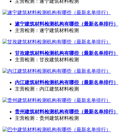
主营检测：遂宁建筑材料检测
遂宁建筑材料检测机构有哪些（最新名单排行）
主营检测：遂宁建筑材料检测
甘孜建筑材料检测机构有哪些（最新名单排行）
主营检测：甘孜建筑材料检测
内江建筑材料检测机构有哪些（最新名单排行）
主营检测：内江建筑材料检测
贵州建筑材料检测机构有哪些（最新名单排行）
主营检测：贵州建筑材料检测