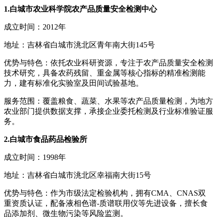
1.白城市农业科学院农产品质量安全检测中心
成立时间：2012年
地址：吉林省白城市洮北区青年南大街145号
优势与特色：依托农业科研资源，专注于农产品质量安全检测
技术研究，具备农药残留、重金属等核心指标的精准检测能
力，建有标准化实验室及田间试验基地。
服务范围：覆盖粮食、蔬菜、水果等农产品质量检测，为地方
农业部门提供数据支撑，承接企业委托检测及行业标准验证服
务。
2.白城市食品药品检验所
成立时间：1998年
地址：吉林省白城市洮北区幸福南大街15号
优势与特色：作为市级法定检验机构，拥有CMA、CNAS双
重资质认证，配备液相色谱-质谱联用仪等先进设备，擅长食
品添加剂、微生物污染等风险监测。