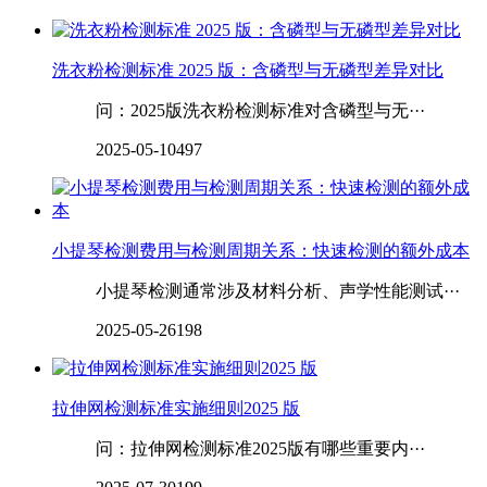
洗衣粉检测标准 2025 版：含磷型与无磷型差异对比
问：2025版洗衣粉检测标准对含磷型与无···
2025-05-10
497
‌‌‌‌小提琴检测费用与检测周期关系：快速检测的额外成本
小提琴检测通常涉及材料分析、声学性能测试···
2025-05-26
198
拉伸网检测标准实施细则2025 版
问：拉伸网检测标准2025版有哪些重要内···