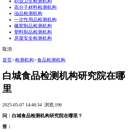
职业卫生检测机构
高分子材料检测机构
油品检测机构
一次性用品检测机构
橡胶制品检测机构
塑料制品检测机构
房屋安全检测机构
取消
首页
>
检测机构
>
食品检测机构
白城食品检测机构研究院在哪
里
2025-05-07 14:46:34 浏览:
196
问：白城食品检测机构研究院在哪里？
答：