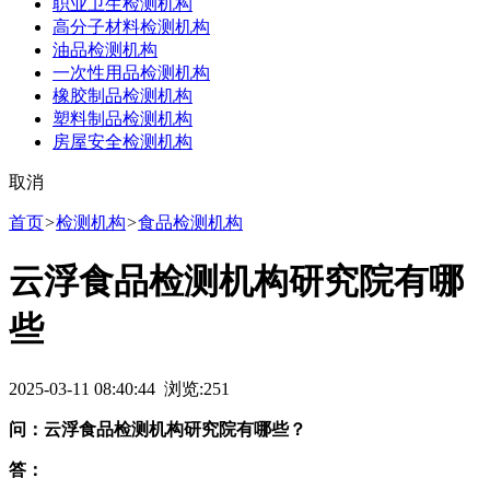
职业卫生检测机构
高分子材料检测机构
油品检测机构
一次性用品检测机构
橡胶制品检测机构
塑料制品检测机构
房屋安全检测机构
取消
首页
>
检测机构
>
食品检测机构
云浮食品检测机构研究院有哪
些
2025-03-11 08:40:44 浏览:
251
问：云浮食品检测机构研究院有哪些？
答：