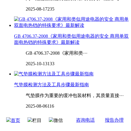
2025-08-17
235
GB 4706.37-2008《家用和类似用途电器的安全 商用单双
面电热铛的特殊要求》最新解读
GB 4706.37-2008《家用和类···
2025-10-13
133
气垫膜检测方法及工具步骤最新指南
气垫膜作为重要的缓冲包装材料，其质量直接···
2025-08-06
116
咨询电话
报告办理
首页
栏目
微信