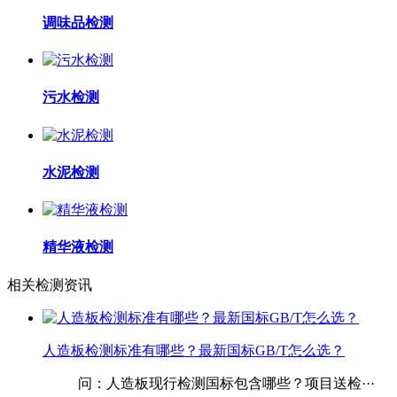
调味品检测
污水检测
水泥检测
精华液检测
相关检测资讯
人造板检测标准有哪些？最新国标GB/T怎么选？
问：人造板现行检测国标包含哪些？项目送检···