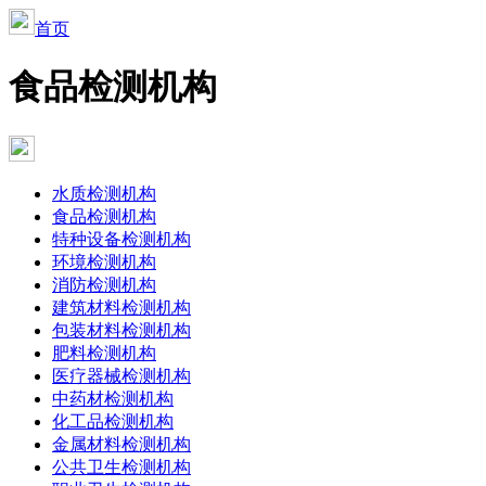
首页
食品检测机构
水质检测机构
食品检测机构
特种设备检测机构
环境检测机构
消防检测机构
建筑材料检测机构
包装材料检测机构
肥料检测机构
医疗器械检测机构
中药材检测机构
化工品检测机构
金属材料检测机构
公共卫生检测机构