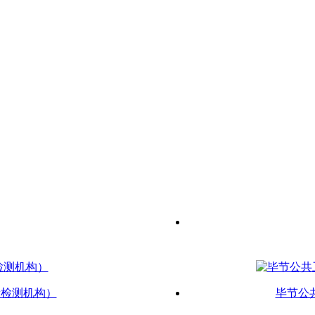
新检测机构）
毕节公