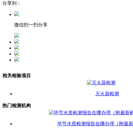
分享到：
微信扫一扫分享
相关检验项目
灭火器检测
热门检测机构
毕节水质检测报告在哪办理（附最