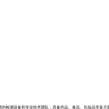
进的检测设备和专业技术团队，具备药品、食品、化妆品等多方