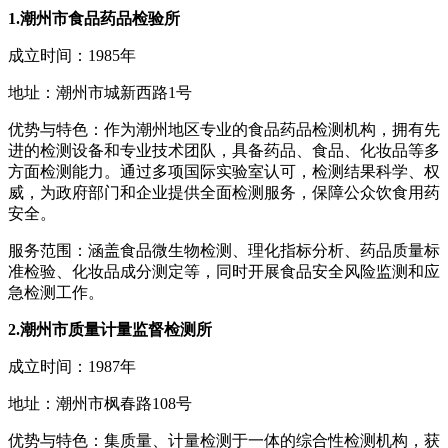
1.潮州市食品药品检验所
成立时间：1985年
地址：潮州市城新西路1号
优势与特色：作为潮州地区专业的食品药品检测机构，拥有先
进的检测设备和专业技术团队，具备药品、食品、化妆品等多
方面检测能力。通过多项国际实验室认可，检测结果科学、权
威，为政府部门和企业提供全面检测服务，保障公众饮食用药
安全。
服务范围：涵盖食品微生物检测、理化指标分析、药品质量标
准检验、化妆品成分测定等，同时开展食品安全风险监测和应
急检测工作。
2.潮州市质量计量监督检测所
成立时间：1987年
地址：潮州市枫春路108号
优势与特色：集质量、计量检测于一体的综合性检测机构，获