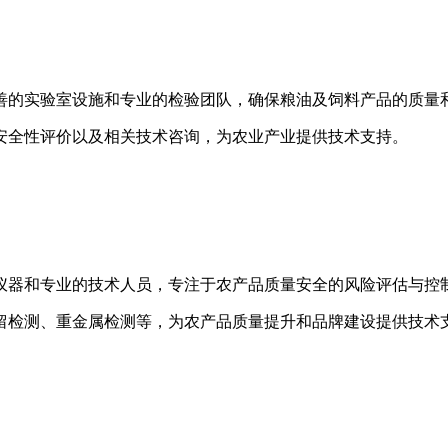
善的实验室设施和专业的检验团队，确保粮油及饲料产品的质量
安全性评价以及相关技术咨询，为农业产业提供技术支持。
仪器和专业的技术人员，专注于农产品质量安全的风险评估与控
留检测、重金属检测等，为农产品质量提升和品牌建设提供技术