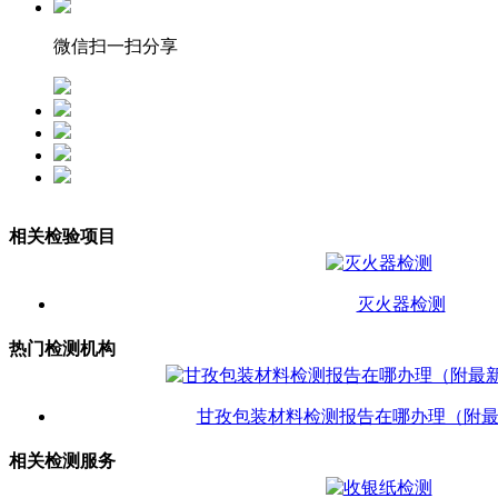
微信扫一扫分享
相关检验项目
灭火器检测
热门检测机构
甘孜包装材料检测报告在哪办理（附
相关检测服务