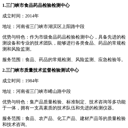
1.三门峡市食品药品检验检测中心
成立时间：2014年
地址：河南省三门峡市湖滨区上阳路中段
优势与特色：作为市级食品药品检验检测中心，具备先进的检
测设备和专业的技术团队，能够进行各类食品、药品的常规检
测和风险监测。
服务范围：食品、药品的常规检测、风险监测、应急检验等。
2.三门峡市质量技术监督检验测试中心
成立时间：1984年
地址：河南省三门峡市崤山路中段
优势与特色：集产品质量检验、标准制定、技术咨询等多功能
于一体，拥有一支高素质的技术队伍和先进的检测仪器。
服务范围：食品、农产品、化工产品、建材产品等的质量检验
和技术咨询。