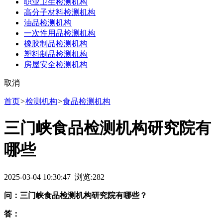
职业卫生检测机构
高分子材料检测机构
油品检测机构
一次性用品检测机构
橡胶制品检测机构
塑料制品检测机构
房屋安全检测机构
取消
首页
>
检测机构
>
食品检测机构
三门峡食品检测机构研究院有
哪些
2025-03-04 10:30:47 浏览:
282
问：三门峡食品检测机构研究院有哪些？
答：