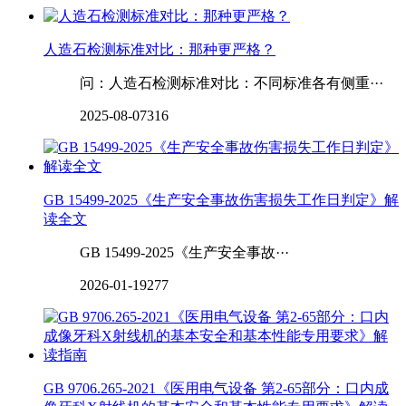
人造石检测标准对比：那种更严格？
问：人造石检测标准对比：不同标准各有侧重···
2025-08-07
316
GB 15499-2025《生产安全事故伤害损失工作日判定》解
读全文
GB 15499-2025《生产安全事故···
2026-01-19
277
GB 9706.265-2021《医用电气设备 第2-65部分：口内成