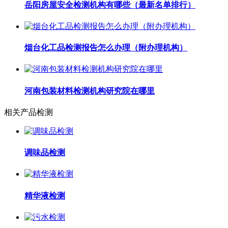
岳阳房屋安全检测机构有哪些（最新名单排行）
烟台化工品检测报告怎么办理（附办理机构）
河南包装材料检测机构研究院在哪里
相关产品检测
调味品检测
精华液检测