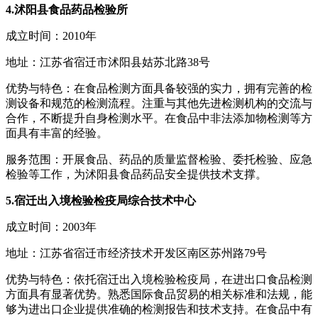
4.沭阳县食品药品检验所
成立时间：2010年
地址：江苏省宿迁市沭阳县姑苏北路38号
优势与特色：在食品检测方面具备较强的实力，拥有完善的检
测设备和规范的检测流程。注重与其他先进检测机构的交流与
合作，不断提升自身检测水平。在食品中非法添加物检测等方
面具有丰富的经验。
服务范围：开展食品、药品的质量监督检验、委托检验、应急
检验等工作，为沭阳县食品药品安全提供技术支撑。
5.宿迁出入境检验检疫局综合技术中心
成立时间：2003年
地址：江苏省宿迁市经济技术开发区南区苏州路79号
优势与特色：依托宿迁出入境检验检疫局，在进出口食品检测
方面具有显著优势。熟悉国际食品贸易的相关标准和法规，能
够为进出口企业提供准确的检测报告和技术支持。在食品中有