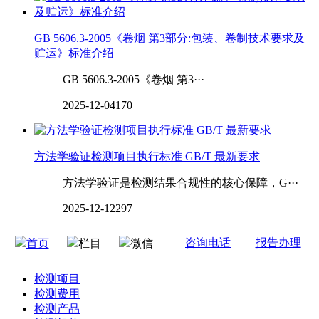
GB 5606.3-2005《卷烟 第3部分:包装、卷制技术要求及
贮运》标准介绍
GB 5606.3-2005《卷烟 第3···
2025-12-04
170
方法学验证检测项目执行标准 GB/T 最新要求
方法学验证是检测结果合规性的核心保障，G···
2025-12-12
297
咨询电话
报告办理
首页
栏目
微信
检测项目
检测费用
检测产品