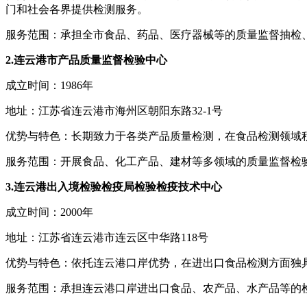
门和社会各界提供检测服务。
服务范围：承担全市食品、药品、医疗器械等的质量监督抽检
2.连云港市产品质量监督检验中心
成立时间：1986年
地址：江苏省连云港市海州区朝阳东路32-1号
优势与特色：长期致力于各类产品质量检测，在食品检测领域
服务范围：开展食品、化工产品、建材等多领域的质量监督检
3.连云港出入境检验检疫局检验检疫技术中心
成立时间：2000年
地址：江苏省连云港市连云区中华路118号
优势与特色：依托连云港口岸优势，在进出口食品检测方面独
服务范围：承担连云港口岸进出口食品、农产品、水产品等的