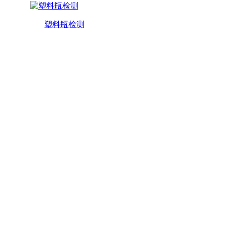
塑料瓶检测