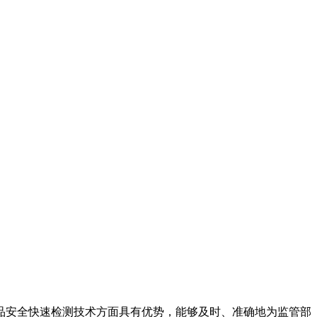
品安全快速检测技术方面具有优势，能够及时、准确地为监管部