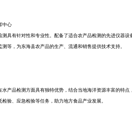
挥中心
检测具有针对性和专业性。配备了适合农产品检测的先进仪器设
监测等，为东海县农产品的生产、流通和销售提供技术支持。
在水产品检测方面具有独特优势，结合当地海洋资源丰富的特点
托检验、应急检验等任务，助力地方食品产业发展。