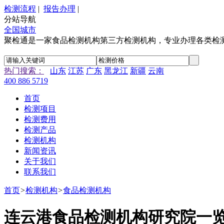
检测流程
|
报告办理
|
分站导航
全国城市
聚检通是一家食品检测机构第三方检测机构，专业办理各类检
热门搜索：
山东
江苏
广东
黑龙江
新疆
云南
400 886 5719
首页
检测项目
检测费用
检测产品
检测机构
新闻资讯
关于我们
联系我们
首页
>
检测机构
>
食品检测机构
连云港食品检测机构研究院一