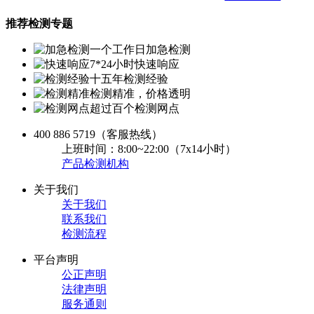
推荐检测专题
一个工作日加急检测
7*24小时快速响应
十五年检测经验
检测精准，价格透明
超过百个检测网点
400 886 5719
（客服热线）
上班时间：8:00~22:00（7x14小时）
产品检测机构
关于我们
关于我们
联系我们
检测流程
平台声明
公正声明
法律声明
服务通则