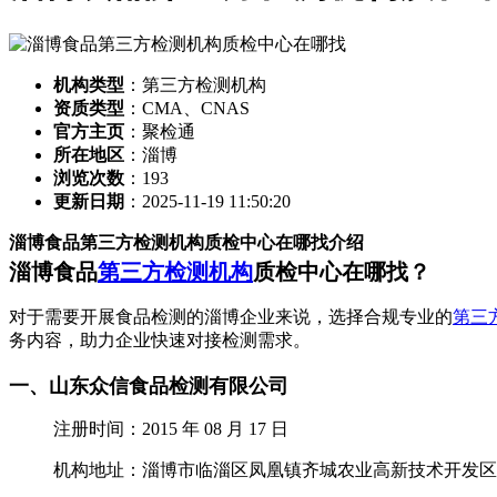
机构类型
：第三方检测机构
资质类型
：CMA、CNAS
官方主页
：聚检通
所在地区
：淄博
浏览次数
：
193
更新日期
：2025-11-19 11:50:20
淄博食品第三方检测机构质检中心在哪找介绍
淄博食品
第三方检测机构
质检中心在哪找？
对于需要开展食品检测的淄博企业来说，选择合规专业的
第三
务内容，助力企业快速对接检测需求。
一、山东众信食品检测有限公司
注册时间：2015 年 08 月 17 日
机构地址：淄博市临淄区凤凰镇齐城农业高新技术开发区