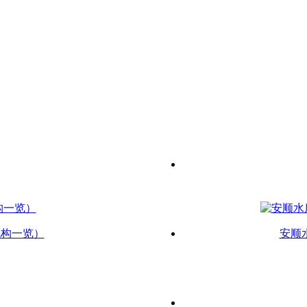
机构一览）
安顺