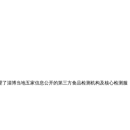
理了淄博当地五家信息公开的第三方食品检测机构及核心检测服