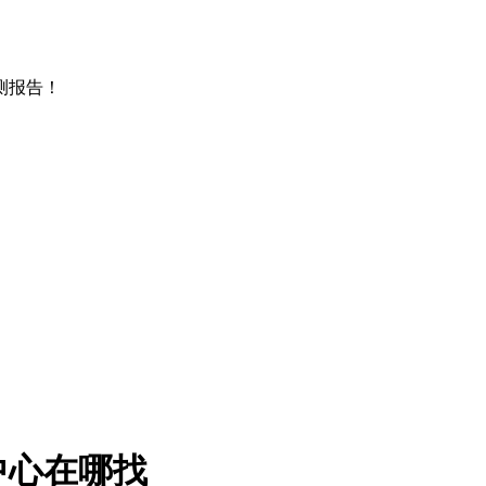
测报告！
中心在哪找