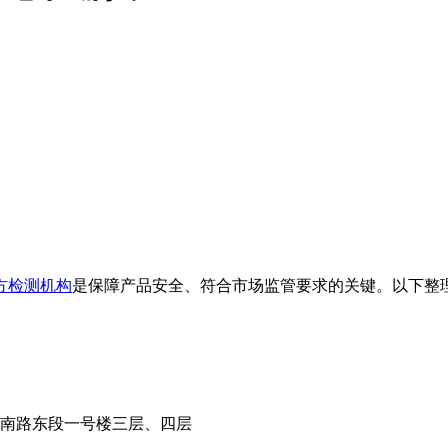
方检测机构
是保障产品安全、符合市场监管要求的关键。以下整
南路东段一号楼三层、四层