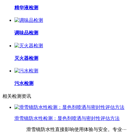
精华液检测
调味品检测
灭火器检测
污水检测
相关检测资讯
滑雪镜防水性检测：显色剂喷洒与密封性评估方法
滑雪镜防水性直接影响使用体验与安全。专业···