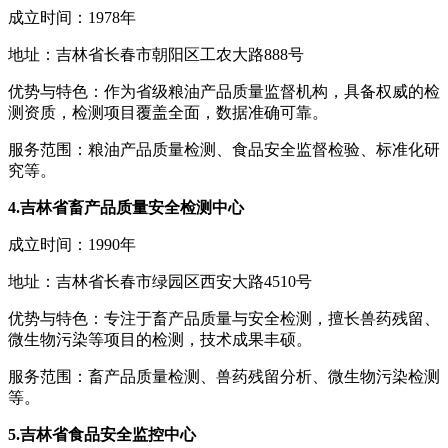
成立时间：1978年
地址：吉林省长春市朝阳区工农大路888号
优势与特色：作为省级粮油产品质量监督机构，具备权威的检
测资质，检测项目覆盖全面，数据准确可靠。
服务范围：粮油产品质量检测、食品安全监督检验、标准化研
究等。
4.吉林省畜产品质量安全检测中心
成立时间：1990年
地址：吉林省长春市绿园区西安大路4510号
优势与特色：专注于畜产品质量与安全检测，擅长兽药残留、
微生物污染等项目的检测，技术成果丰硕。
服务范围：畜产品质量检测、兽药残留分析、微生物污染检测
等。
5.吉林省食品安全监控中心