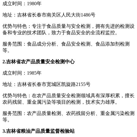
成立时间：1980年
地址：吉林省长春市南关区人民大街1486号
优势与特色：专注于食品质量与安全检测，拥有先进的检测设
备和专业的技术团队，致力于食品安全的全流程监控。
服务范围：食品成分分析、食品安全检测、食品添加剂检测
等。
2.吉林省农产品质量安全检测中心
成立时间：1985年
地址：吉林省长春市宽城区凯旋路2155号
优势与特色：在农产品质量安全检测领域具有深厚积累，擅长
农药残留、重金属污染等项目的检测，技术实力雄厚。
服务范围：农产品质量检测、农药残留分析、重金属污染检测
等。
3.吉林省粮油产品质量监督检验站