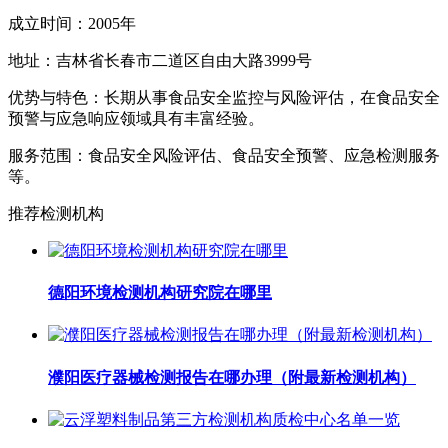
成立时间：2005年
地址：吉林省长春市二道区自由大路3999号
优势与特色：长期从事食品安全监控与风险评估，在食品安全
预警与应急响应领域具有丰富经验。
服务范围：食品安全风险评估、食品安全预警、应急检测服务
等。
推荐检测机构
德阳环境检测机构研究院在哪里
濮阳医疗器械检测报告在哪办理（附最新检测机构）