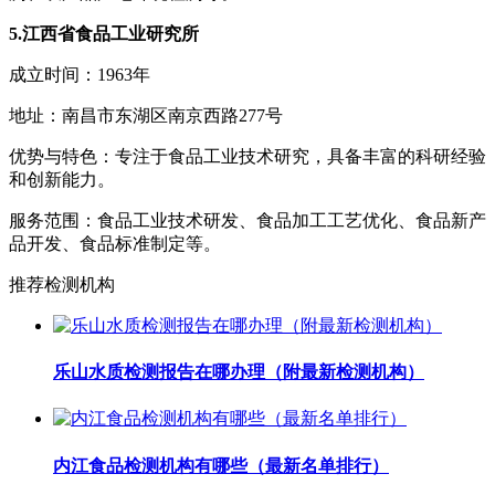
5.江西省食品工业研究所
成立时间：1963年
地址：南昌市东湖区南京西路277号
优势与特色：专注于食品工业技术研究，具备丰富的科研经验
和创新能力。
服务范围：食品工业技术研发、食品加工工艺优化、食品新产
品开发、食品标准制定等。
推荐检测机构
乐山水质检测报告在哪办理（附最新检测机构）
内江食品检测机构有哪些（最新名单排行）