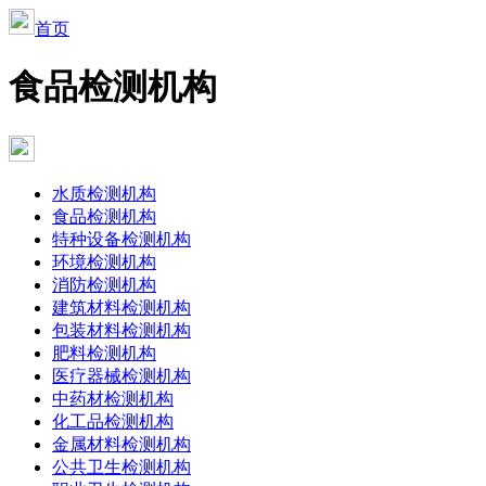
首页
食品检测机构
水质检测机构
食品检测机构
特种设备检测机构
环境检测机构
消防检测机构
建筑材料检测机构
包装材料检测机构
肥料检测机构
医疗器械检测机构
中药材检测机构
化工品检测机构
金属材料检测机构
公共卫生检测机构