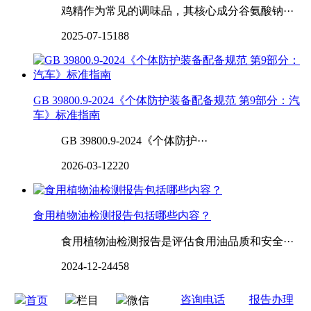
鸡精作为常见的调味品，其核心成分谷氨酸钠···
2025-07-15
188
GB 39800.9-2024《个体防护装备配备规范 第9部分：汽
车》标准指南
GB 39800.9-2024《个体防护···
2026-03-12
220
食用植物油检测报告包括哪些内容？
食用植物油检测报告是评估食用油品质和安全···
2024-12-24
458
咨询电话
报告办理
首页
栏目
微信