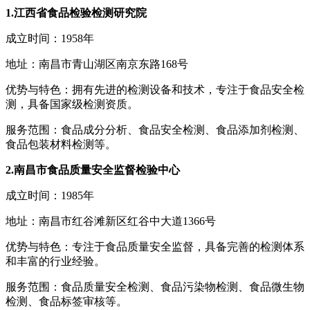
1.江西省食品检验检测研究院
成立时间：1958年
地址：南昌市青山湖区南京东路168号
优势与特色：拥有先进的检测设备和技术，专注于食品安全检
测，具备国家级检测资质。
服务范围：食品成分分析、食品安全检测、食品添加剂检测、
食品包装材料检测等。
2.南昌市食品质量安全监督检验中心
成立时间：1985年
地址：南昌市红谷滩新区红谷中大道1366号
优势与特色：专注于食品质量安全监督，具备完善的检测体系
和丰富的行业经验。
服务范围：食品质量安全检测、食品污染物检测、食品微生物
检测、食品标签审核等。