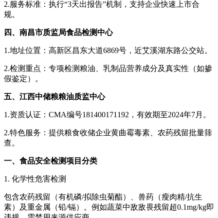
2.服务标准：执行“3天出报告”机制，支持企业快速上市合
规。
四、南昌市质监局食品检测中心
1.地址位置：高新区昌东大道6869号，近艾溪湖东路公交站。
2.检测重点：专项检测粮油、乳制品营养成分及真实性（如掺
假鉴定）。
五、江西中储粮粮油质监中心
1.资质认证：CMA编号181400171192，有效期至2024年7月。
2.特色服务：提供粮食收储企业黄曲霉毒素、农药残留批量筛
查。
一、食品安全检测项目分类
1. 化学性危害检测
包含农药残留（有机磷/拟除虫菊酯）、兽药（瘦肉精/抗生
素）及重金属（铅/镉）。例如蔬菜中敌敌畏残留超0.1mg/kg即
违规，需禁用来源供应商。