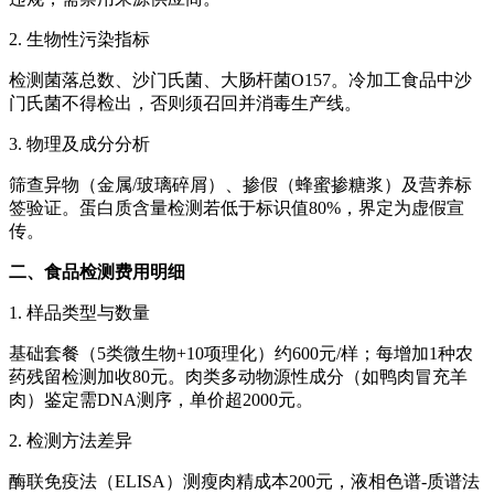
2. 生物性污染指标
检测菌落总数、沙门氏菌、大肠杆菌O157。冷加工食品中沙
门氏菌不得检出，否则须召回并消毒生产线。
3. 物理及成分分析
筛查异物（金属/玻璃碎屑）、掺假（蜂蜜掺糖浆）及营养标
签验证。蛋白质含量检测若低于标识值80%，界定为虚假宣
传。
二、食品检测费用明细
1. 样品类型与数量
基础套餐（5类微生物+10项理化）约600元/样；每增加1种农
药残留检测加收80元。肉类多动物源性成分（如鸭肉冒充羊
肉）鉴定需DNA测序，单价超2000元。
2. 检测方法差异
酶联免疫法（ELISA）测瘦肉精成本200元，液相色谱-质谱法