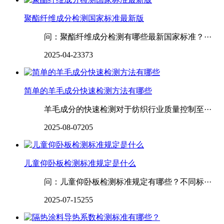
聚酯纤维成分检测国家标准最新版
问：聚酯纤维成分检测有哪些最新国家标准？···
2025-04-23
373
简单的羊毛成分快速检测方法有哪些
羊毛成分的快速检测对于纺织行业质量控制至···
2025-08-07
205
儿童仰卧板检测标准规定是什么
问：儿童仰卧板检测标准规定有哪些？不同标···
2025-07-15
255