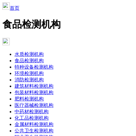
首页
食品检测机构
水质检测机构
食品检测机构
特种设备检测机构
环境检测机构
消防检测机构
建筑材料检测机构
包装材料检测机构
肥料检测机构
医疗器械检测机构
中药材检测机构
化工品检测机构
金属材料检测机构
公共卫生检测机构