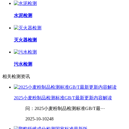
水泥检测
灭火器检测
污水检测
相关检测资讯
2025小麦粉制品检测标准GB/T最新更新内容解读
问：2025小麦粉制品检测标准GB/T最···
2025-10-10
248