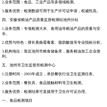
2.业务范围：食品、工业产品等多领域检测。
3.服务优势：检测数据可用于生产许可证申请，权威性高。
四、安徽省粮油产品质量监督检测站池州分站
1.业务范围：专项检测大米、食用油等粮油产品的质量与安
全。
2.优势与特色：擅长黄曲霉毒素、脂肪酸值等专业指标分析。
3.机构地址：靠近池州市粮食储备库，服务粮油加工企业便
利。
五、池州市卫生监督所检测中心
1.注册时间：2003年成立，承担餐饮行业卫生监测任务。
2.业务范围：餐饮具、食品接触材料等卫生检测。
3.服务优势：检测结果可直接用于卫生许可证办理。
一、食品检测项目