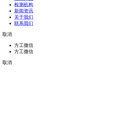
检测机构
新闻资讯
关于我们
联系我们
取消
方工微信
方工微信
取消