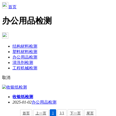
首页
办公用品检测
结构材料检测
塑料材料检测
办公用品检测
清洗剂检测
工程机械检测
取消
收银纸检测
2025-01-02
办公用品检测
1
1/1
首页
上一页
下一页
尾页