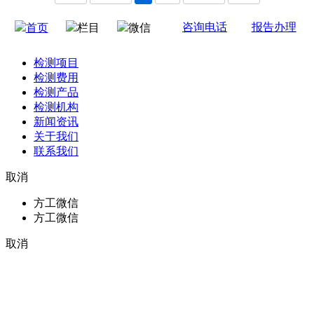
咨询电话
报告办理
首页
栏目
微信
检测项目
检测费用
检测产品
检测机构
新闻资讯
关于我们
联系我们
取消
方工微信
方工微信
取消