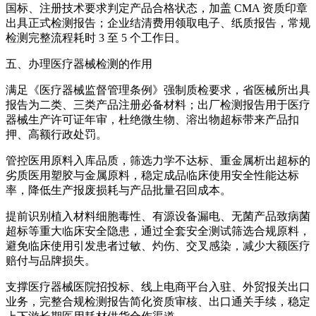
国标、注册技术要求判定产品合格状态，加盖 CMA 资质印章
出具正式检测报告；企业结清费用领取电子、纸质报告，常规
检测完整流程耗时 3 至 5 个工作日。
五、办理医疗器械检测的作用
满足《医疗器械监督管理条例》强制质检要求，省医械所出具
报告为二类、三类产品注册必备材料；出厂检测报告用于医疗
器械生产许可证年审，杜绝微生物、溶出物超标带来产品扣
押、高额行政处罚。
管控医用原料入库品质，筛选力学不达标、重金属析出超标的
劣质医用塑胶与金属原料，稳定成品临床使用安全性能达标
率，降低生产报废损耗与产品批量召回成本。
提前识别植入材料细胞毒性、有源设备漏电、无菌产品致病菌
超标等重大临床安全隐患，通过全套安全测试筛选合规原料，
避免临床使用引发患者过敏、灼伤、交叉感染，减少大额医疗
赔付与品牌损失。
支撑医疗器械医院招投标、线上电商平台入驻、外贸报关出口
业务，完整合规检测报告简化资质审核、出口通关手续，稳定