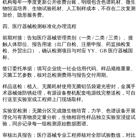
机构每年一季度更新公开收费台账，明细包含色谱耗材、微生
物恒温培养、生物试验耗材、人工制样成本，不存在二次复测
加价、隐形服务费。
四、医疗器械检测标准化办理流程
前期对接：告知医疗器械管理类别（一类 / 二类 / 三类）、接
触人体部位、报告用途（出厂自检、注册申报、药监抽检复
检、外贸出口），确认检测项目与对应 YY、GB 医疗器械国
标。
签订委托单据：填写企业统一社会信用代码、样品规格重量、
灭菌工艺参数，核对总检测费用与报告交付周期。
样品送检：植入、无菌耗材使用无菌铝箔袋避光密封，金属手
术器械做防锈处理，有源设备整机配套电源线完整送检，可自
行送至实验室或工程师上门现场取样。
实验室检测：无菌分区完成微生物培育，力学、色谱设备开展
理化与有害物质定量分析，生物相容性样品独立实验室浸提试
验，同步记录每一组检测原始数据图谱。
审核出具报告：医疗器械专业工程师核对全部试验数值，对比