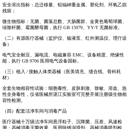
安全溶出指标：总迁移量、铅镉砷重金属、塑化剂、环氧乙烷
残留；
微生物指标：无菌、菌落总数、大肠菌群、金黄色葡萄球菌、
绿脓杆菌、霉菌酵母菌，执行 GB 15979、YY/T 无菌标准。
（二）有源医疗器械（监护仪、输液泵、红外测温仪、理疗设
备）
电气安全耐压、漏电流、电磁兼容 EMC、设备精度、绝缘性
能，执行 GB 9706 医用电气设备国标。
（三）植入 / 接触人体类器械（医美填充、缝合线、骨科耗
材）
全套生物相容性试验：细胞毒性、皮肤刺激、致敏、溶血、急
性全身毒性，仅省医械所湛江实验室可完整开展注册级生物相
容性检测。
（四）配套洁净车间与消毒产品
医疗器械十万级洁净车间悬浮粒子、沉降菌、压差、风速检
测；器械消毒灭菌效果、医用除锈润滑剂、器械消毒喷剂检