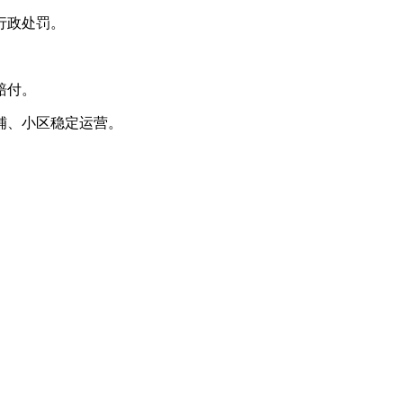
行政处罚。
。
赔付。
铺、小区稳定运营。