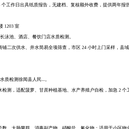
-5 个工作日出具纸质报告，无建档、复核额外收费，提供两年报
1203 室
擅长泳池、酒店、餐饮门店水质检测。
铺二次供水、井水简易全项筛查，市区 24 小时上门采样，县
质检测徐闻县人民...。
检测，适配菠萝、甘蔗种植基地、水产养殖户自检，加急 2 个工
总数、大肠菌群、消毒副产物、硝酸盐、氟化物；适用于小区物