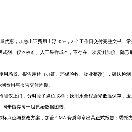
批量优惠；加急出证费用上浮 35%，2 个工作日交付完整文书，
解试剂、仪器校准、人工采样成本，不存在二次复测加价、隐形
井水）、使用场景、报告用途（办证、环保验收、物业整改），确认检
检测费用与报告交付周期。
余氯检测仪上门，分时段多点位取样；饮用水全程避光低温保存，
，同步留存每一组原始数据图谱。
点位与整改方案，加盖 CMA 资质印章出具正式报告；委托方结