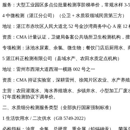
服务：大型工业园区多点位批量检测享阶梯单价，常规水样 3
4 中微检测（湛江分公司）（公卫 + 水质双领域民营第三方）
地址：湛江市赤坎区人民大道北 52 号金沙湾商务中心 A 座 12 楼 
资质：CMA 计量认证，卫健局备案公共场所卫生检测机构，
专项检测：泳池水尿素、余氯、微生物；餐饮门店后厨用水、商
5 湛江科正检测有限公司（县域水产、农田水质定点机构）
地址：雷州市西湖大道西湖一横路 002 号之一
资质：CMA 持证实验室，深耕雷州、徐闻片区农业、水产养殖水
主营：农田灌溉水、海水养殖塘水、乡镇井水、小型加工厂废水
订年度检测协议下调单价。
二、水质细分检测服务类型（全部执行国家强制标准）
1 生活饮用水 / 二次供水（GB 5749-2022）
必检指标：浊度、余氯、总硬度、重金属（铅镉砷汞）、菌落