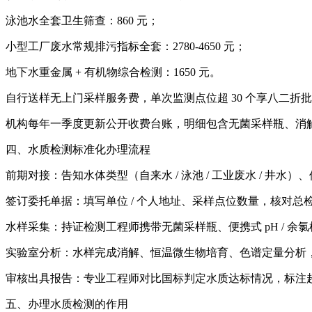
泳池水全套卫生筛查：860 元；
小型工厂废水常规排污指标全套：2780-4650 元；
地下水重金属 + 有机物综合检测：1650 元。
自行送样无上门采样服务费，单次监测点位超 30 个享八二折
机构每年一季度更新公开收费台账，明细包含无菌采样瓶、消
四、水质检测标准化办理流程
前期对接：告知水体类型（自来水 / 泳池 / 工业废水 / 
签订委托单据：填写单位 / 个人地址、采样点位数量，核对总
水样采集：持证检测工程师携带无菌采样瓶、便携式 pH / 
实验室分析：水样完成消解、恒温微生物培育、色谱定量分析
审核出具报告：专业工程师对比国标判定水质达标情况，标注超标
五、办理水质检测的作用