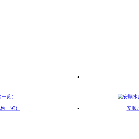
机构一览）
安顺